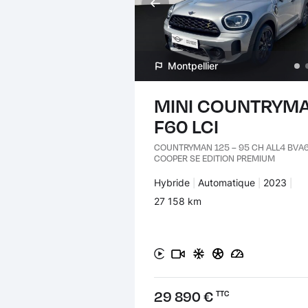
Montpellier
MINI COUNTRYM
F60 LCI
COUNTRYMAN 125 – 95 CH ALL4 BVA
COOPER SE EDITION PREMIUM
Carburant :
Hybride
Transmission :
Automatique
Années :
2023
Kilomètres :
27 158 km
Prix :
29 890 €
TTC