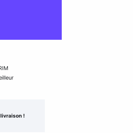
RIM
illeur
livraison !