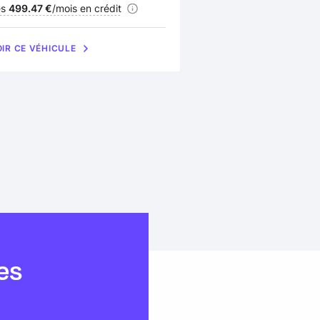
nancement :
ès
499.47 €
/mois en crédit
Financement :
dès
544.12 €
/mois e
IR CE VÉHICULE
VOIR CE VÉHICULE
es