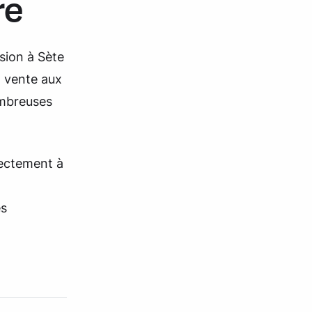
re
sion à Sète
a vente aux
ombreuses
rectement à
es