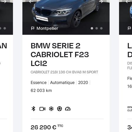
Montpellier
AN
BMW SERIE 2
CABRIOLET F23
D
LCI2
6
DI
FL
CABRIOLET 218I 136 CH BVA8 M SPORT
Ca
Fl
Carburant :
Essence
Transmission :
Automatique
Années :
2020
Ki
16
Kilomètres :
62 003 km
Prix :
26 290 €
Pr
3
TTC