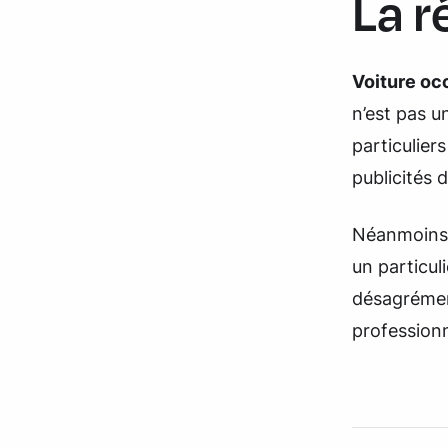
La r
Voiture oc
n’est pas u
particulier
publicités
Néanmoins, 
un particul
désagrémen
profession