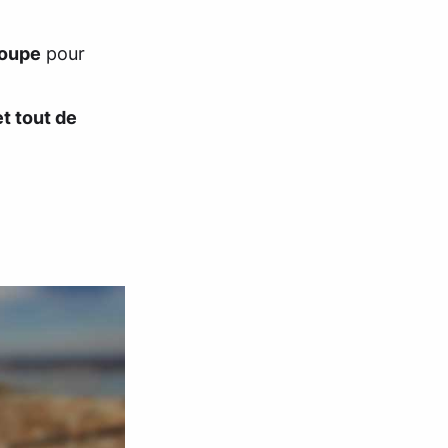
roupe
pour
et tout de