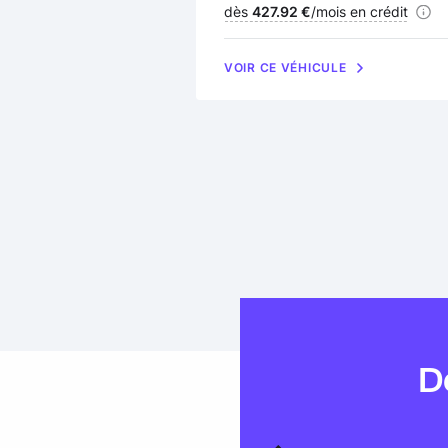
Financement :
dès
427.92 €
/mois en crédit
VOIR CE VÉHICULE
D