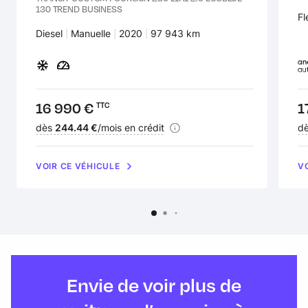
130 TREND BUSINESS
Ca
Fl
Carburant :
Diesel
Transmission :
Manuelle
Années :
2020
Kilomètres :
97 943 km
Prix :
16 990 €
Pr
1
TTC
Financement :
dès
244.44 €
/mois en crédit
Fi
d
VOIR CE VÉHICULE
V
Envie de voir plus de