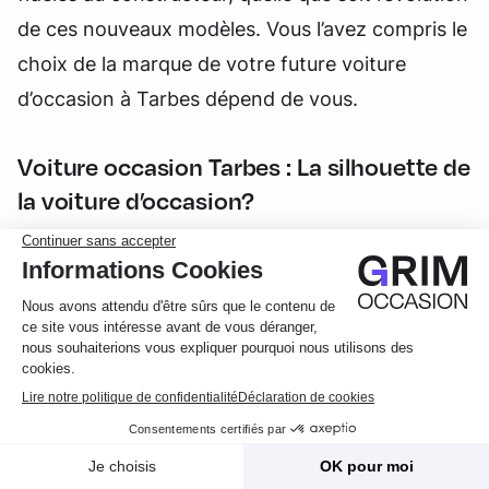
de ces nouveaux modèles. Vous l’avez compris le
choix de la marque de votre future voiture
d’occasion à Tarbes dépend de vous.
Voiture occasion Tarbes : La silhouette de
la voiture d’occasion?
Voiture occasion Tarbes
: SUV, voiture de ville,
berline beaucoup plus importante que le choix de
la marque dans la plupart des cas, il est conseillé
de bien réfléchir au type de véhicule dont on
aura besoin. Entre SUV, citadine, monospace,
berline, break, crossover… Le choix peut vite
devenir difficile.