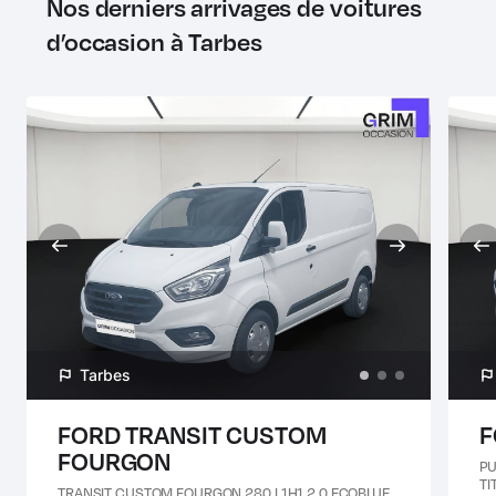
Nos derniers arrivages de voitures
d’occasion à Tarbes
Tarbes
FORD TRANSIT CUSTOM
F
FOURGON
PU
TI
TRANSIT CUSTOM FOURGON 280 L1H1 2.0 ECOBLUE