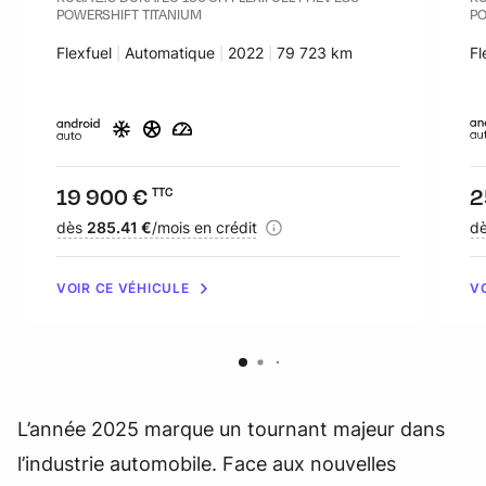
POWERSHIFT TITANIUM
PO
Carburant :
Flexfuel
Transmission :
Automatique
Années :
2022
Kilomètres :
79 723 km
Ca
Fl
Prix :
19 900 €
Pr
2
TTC
Financement :
dès
285.41 €
/mois en crédit
Fi
d
VOIR CE VÉHICULE
V
L’année 2025 marque un tournant majeur dans
l’industrie automobile. Face aux nouvelles