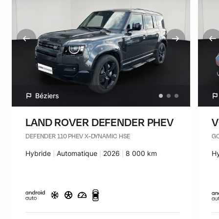
Béziers
LAND ROVER DEFENDER PHEV
V
DEFENDER 110 PHEV X-DYNAMIC HSE
GO
Carburant :
Hybride
Transmission :
Automatique
Années :
2026
Kilomètres :
8 000 km
Ca
H