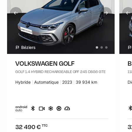
Béziers
VOLKSWAGEN GOLF
B
GOLF 1.4 HYBRID RECHARGEABLE OPF 245 DSG6 GTE
11
Carburant :
Hybride
Transmission :
Automatique
Années :
2023
Kilomètres :
39 934 km
Ca
Di
Prix :
32 490 €
Pr
3
TTC