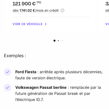
Prix :
121 900 €
Pr
3
TTC
Financement :
dès
1741.02 €
/mois en crédit
Fi
d
VOIR CE VÉHICULE
V
Exemples :
Ford Fiesta
: arrêtée après plusieurs décennies,
faute de version électrique.
Volkswagen Passat berline
: remplacée par la
future génération de Passat break et par
l’électrique ID.7.