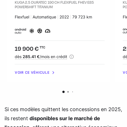
KUGA 2.5 DURATEC 190 CH FLEXIFUEL FHEV E85
KU
POWERSHIFT TITANIUM
PO
Carburant :
Flexfuel
Transmission :
Automatique
Années :
2022
Kilomètres :
79 723 km
Ca
Fl
Prix :
19 900 €
Pr
2
TTC
Financement :
dès
285.41 €
/mois en crédit
Fi
d
VOIR CE VÉHICULE
V
Si ces modèles quittent les concessions en 2025,
ils restent
disponibles sur le marché de