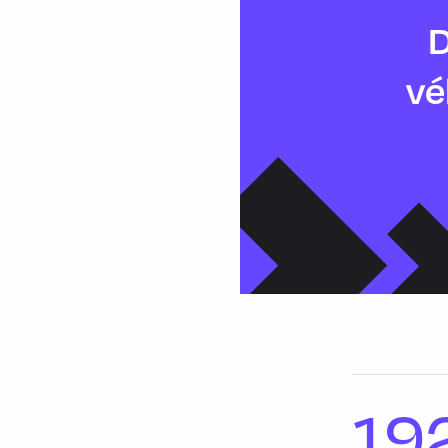
D
vé
19