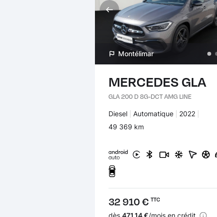
Montélimar
MERCEDES GLA
GLA 200 D 8G-DCT AMG LINE
Carburant :
Diesel
Transmission :
Automatique
Années :
2022
Kilomètres :
49 369 km
Prix :
32 910 €
TTC
Financement :
dès
471.14 €
/mois en crédit