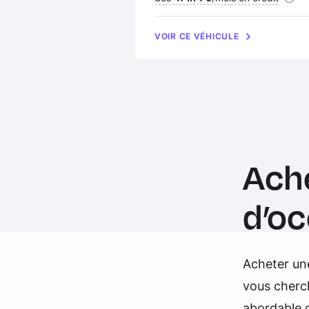
VOIR CE VÉHICULE
Ach
d’o
Acheter un
vous cherch
abordable q