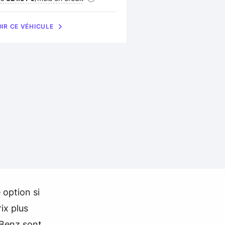
IR CE VÉHICULE
VOIR CE VÉHICULE
 option si
ix plus
-Benz sont