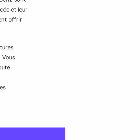
cée et leur
nt offrir
tures
. Vous
oute
res