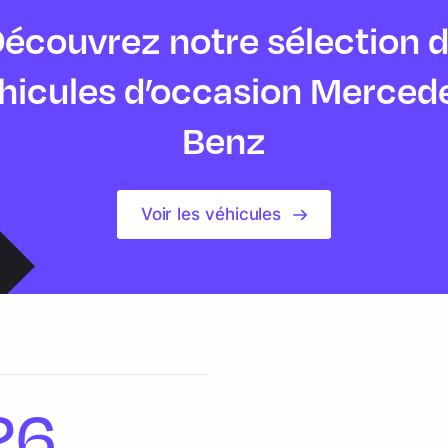
écouvrez notre sélection 
hicules d’occasion Merced
Benz
Voir les véhicules
26