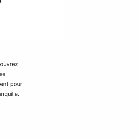
couvrez
es
ment pour
nquille.