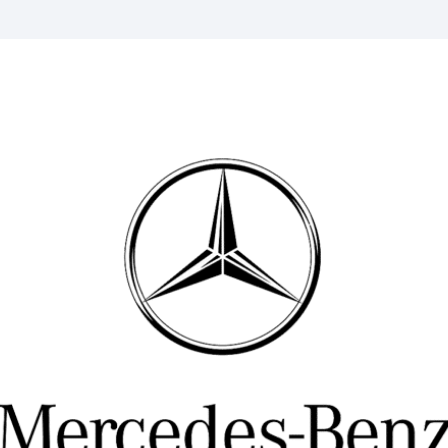
Message
Messenger
WhatsApp
Copy
Share
Link