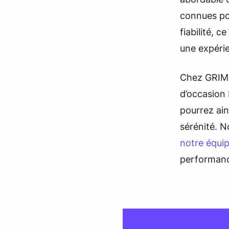
connues pou
fiabilité, 
une expéri
Chez GRIM 
d’occasion 
pourrez ain
sérénité. N
notre équi
performance