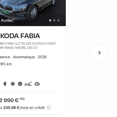
Aurillac
Bayonne
KODA FABIA
SKODA KA
BIA FABIA 1.0 TSI 116 CH EVO 2 DSG7,
KAMIQ 1.0 TSI EVO 110
IR MAGIC NACRE, 116 CV
BUSINESS
rburant :
sence
Transmission :
Automatique
Années :
2026
Carburant :
Essence
Transmissi
Automatiq
lomètres :
285 km
Kilomètres :
24 338 km
ix :
2 990 €
Prix :
20 890 €
TTC
TTC
nancement :
ès
330.06 €
/mois en crédit
Financement :
dès
299.48 €
/mois e