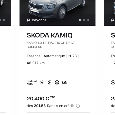
Bayonne
SKODA KAMIQ
S
KAMIQ 1.0 TSI EVO 110 CH DSG7
FA
BUSINESS
NO
Carburant :
Essence
Transmission :
Automatique
Années :
2023
Ca
Es
Kilomètres :
46 017 km
Ki
1 
Prix :
20 400 €
Pr
2
TTC
Financement :
dès
291.53 €
/mois en crédit
Fi
d