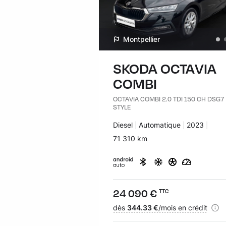
Montpellier
SKODA OCTAVIA
COMBI
OCTAVIA COMBI 2.0 TDI 150 CH DSG7
STYLE
Carburant :
Diesel
Transmission :
Automatique
Années :
2023
Kilomètres :
71 310 km
Prix :
24 090 €
TTC
Financement :
dès
344.33 €
/mois en crédit