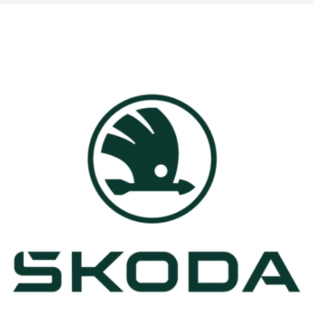
Message
Messenger
WhatsApp
Copy
Share
Link