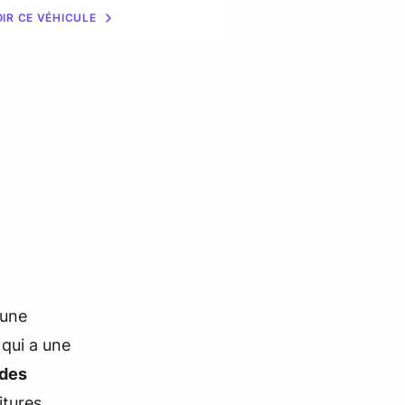
IR CE VÉHICULE
VOIR CE VÉHICULE
 une
qui a une
des
itures