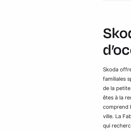
Skod
d’oc
Skoda offr
familiales 
de la petit
êtes à la 
comprend l
ville. La F
qui recherc