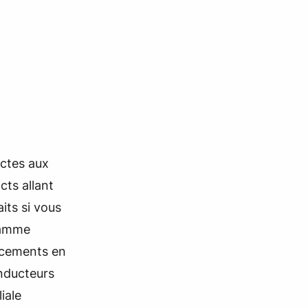
ctes aux
cts allant
its si vous
 gamme
acements en
onducteurs
iale