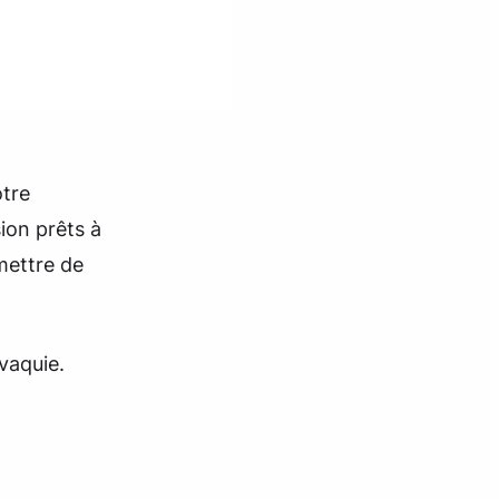
otre
ion prêts à
mettre de
vaquie.