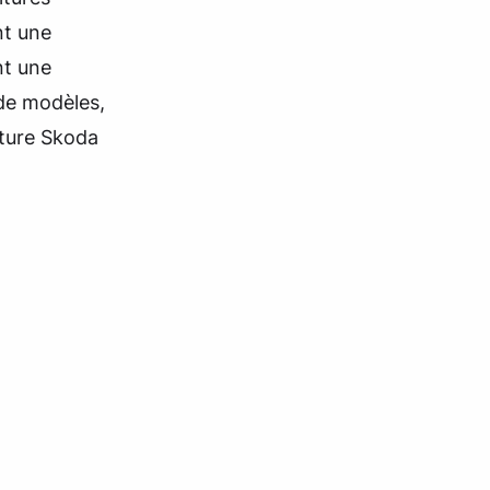
nt une
nt une
 de modèles,
iture Skoda