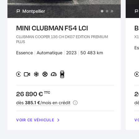
Montpellier
MINI CLUBMAN F54 LCI
B
CLUBMAN COOPER 136 CH DKG7 EDITION PREMIUM
X1
PLUS
Ca
E
Carburant :
Essence
Transmission :
Automatique
Années :
2023
Kilomètres :
50 483 km
Prix :
26 890 €
Pr
2
TTC
Financement :
dès
385.1 €
/mois en crédit
Fi
d
VOIR CE VÉHICULE
V