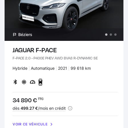
Béziers
JAGUAR F-PACE
F-PACE 2.0 - P400E PHEV AWD BVA8 R-DYNAMIC SE
Carburant :
Hybride
Transmission :
Automatique
Années :
2021
Kilomètres :
99 618 km
Prix :
34 890 €
TTC
Financement :
dès
499.27 €
/mois en crédit
VOIR CE VÉHICULE