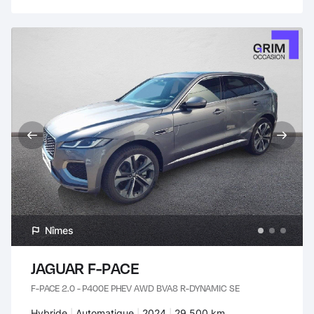
Nîmes
JAGUAR F-PACE
F-PACE 2.0 - P400E PHEV AWD BVA8 R-DYNAMIC SE
Carburant :
Hybride
Transmission :
Automatique
Années :
2024
Kilomètres :
29 500 km