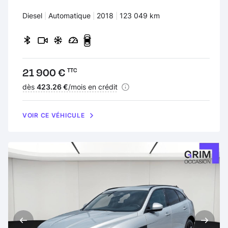
Carburant :
Diesel
Transmission :
Automatique
Années :
2018
Kilomètres :
123 049 km
Prix :
21 900 €
TTC
Financement :
dès
423.26 €
/mois en crédit
VOIR CE VÉHICULE