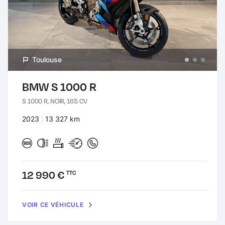
Toulouse
BMW S 1000 R
S 1000 R, NOIR, 165 CV
Années :
2023
Kilomètres :
13 327 km
Prix :
12 990 €
TTC
VOIR CE VÉHICULE