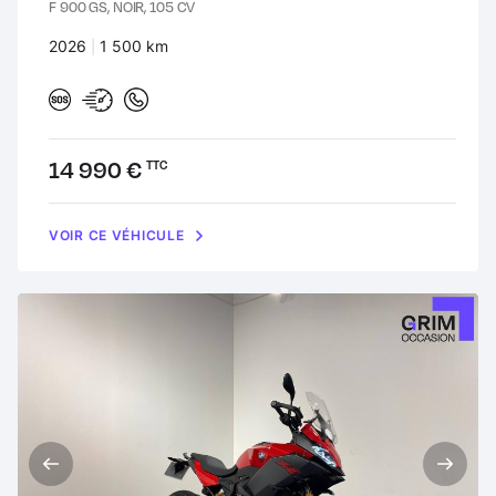
F 900 GS, NOIR, 105 CV
Années :
2026
Kilomètres :
1 500 km
Prix :
14 990 €
TTC
VOIR CE VÉHICULE