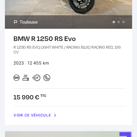
Toulouse
BMW R 1250 RS Evo
R 1250 RS EVO, LIGHT WHITE / RACING BLUE/ RACING RED, 136
CV
Années :
2023
Kilomètres :
12 455 km
Prix :
15 990 €
TTC
VOIR CE VÉHICULE