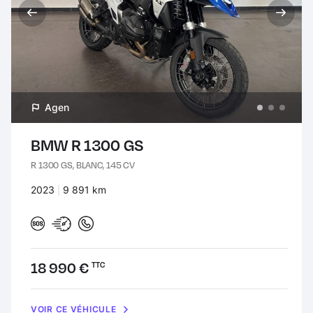
Agen
BMW R 1300 GS
R 1300 GS, BLANC, 145 CV
Années :
2023
Kilomètres :
9 891 km
Prix :
18 990 €
TTC
VOIR CE VÉHICULE