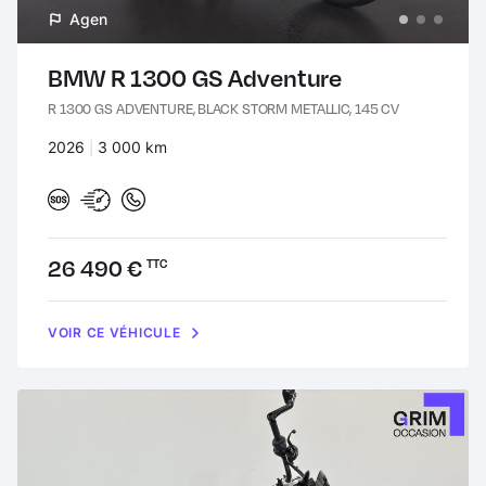
Agen
BMW R 1300 GS Adventure
R 1300 GS ADVENTURE, BLACK STORM METALLIC, 145 CV
Années :
2026
Kilomètres :
3 000 km
Prix :
26 490 €
TTC
VOIR CE VÉHICULE