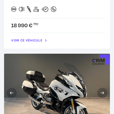
Prix :
18 990 €
TTC
VOIR CE VÉHICULE