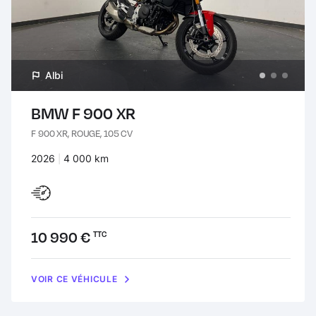
Albi
BMW F 900 XR
F 900 XR, ROUGE, 105 CV
Années :
2026
Kilomètres :
4 000 km
Prix :
10 990 €
TTC
VOIR CE VÉHICULE