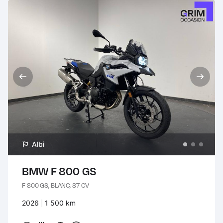
Albi
BMW F 800 GS
F 800 GS, BLANC, 87 CV
Années :
2026
Kilomètres :
1 500 km