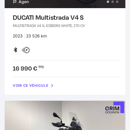
Agen
DUCATI Multistrada V4 S
MULTISTRADA V4 S, ICEBERG WHITE, 170 CV
Années :
2023
Kilomètres :
23 526 km
Prix :
16 990 €
TTC
VOIR CE VÉHICULE