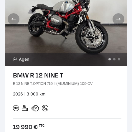
Agen
BMW R 12 NINE T
R 12 NINE T, OPTION 719 II (ALUMINIUM), 109 CV
Années :
2026
Kilomètres :
3 000 km
Prix :
19 990 €
TTC