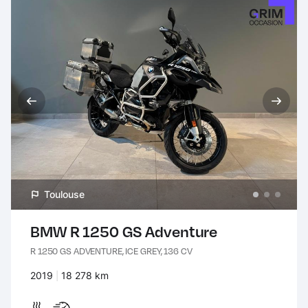
Toulouse
BMW R 1250 GS Adventure
R 1250 GS ADVENTURE, ICE GREY, 136 CV
Années :
2019
Kilomètres :
18 278 km