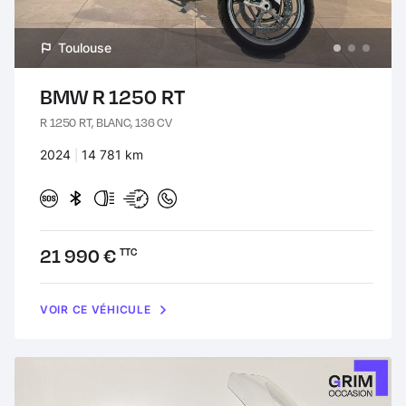
Toulouse
BMW R 1250 RT
R 1250 RT, BLANC, 136 CV
Années :
2024
Kilomètres :
14 781 km
Prix :
21 990 €
TTC
VOIR CE VÉHICULE