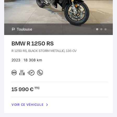
Toulouse
BMW R 1250 RS
R 1250 RS, BLACK STORM METALLIC, 136 CV
Années :
2023
Kilomètres :
18 308 km
Prix :
15 990 €
TTC
VOIR CE VÉHICULE