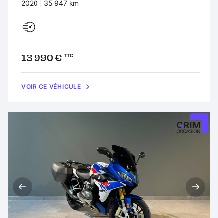
Années :
2020
Kilomètres :
35 947 km
Prix :
13 990 €
TTC
VOIR CE VÉHICULE