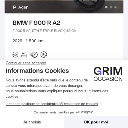
Agen
BMW F 900 R A2
F 900 R A2, STYLE TRIPLE BLACK, 48 CV
Années :
2026
Kilomètres :
1 500 km
Prix :
10 690 €
TTC
VOIR CE VÉHICULE
Affiner
Créez une alerte