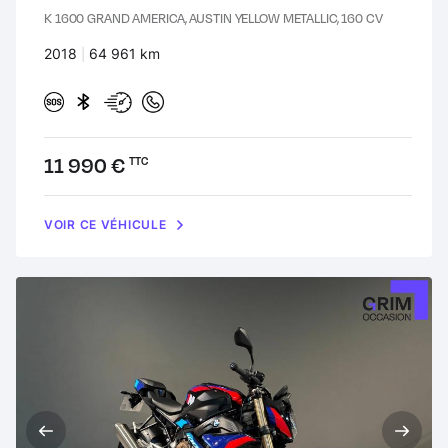
K 1600 GRAND AMERICA, AUSTIN YELLOW METALLIC, 160 CV
Années :
2018
Kilomètres :
64 961 km
Prix :
11 990 €
TTC
VOIR CE VÉHICULE