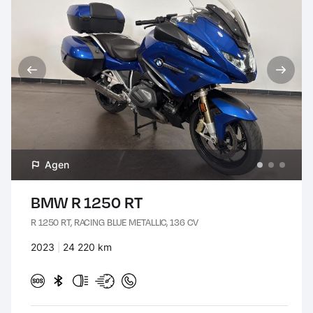
Agen
BMW R 1250 RT
R 1250 RT, RACING BLUE METALLIC, 136 CV
Années :
2023
Kilomètres :
24 220 km