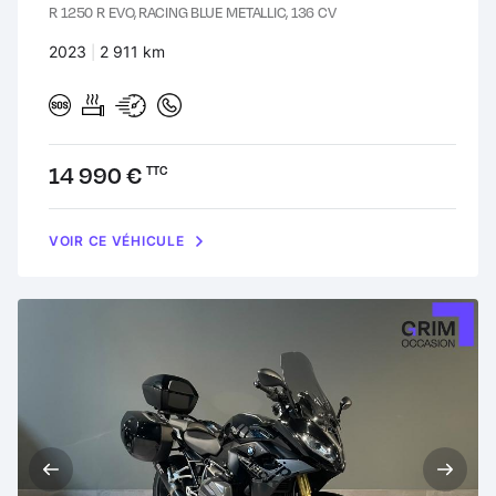
R 1250 R EVO, RACING BLUE METALLIC, 136 CV
Années :
2023
Kilomètres :
2 911 km
Prix :
14 990 €
TTC
VOIR CE VÉHICULE