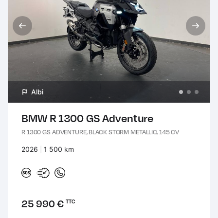
Albi
BMW R 1300 GS Adventure
R 1300 GS ADVENTURE, BLACK STORM METALLIC, 145 CV
Années :
2026
Kilomètres :
1 500 km
Prix :
25 990 €
TTC