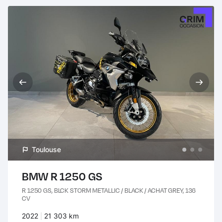
Toulouse
BMW R 1250 GS
R 1250 GS, BLCK STORM METALLIC / BLACK / ACHAT GREY, 136
CV
Années :
2022
Kilomètres :
21 303 km