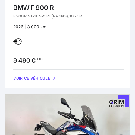
BMW F 900 R
F 900 R, STYLE SPORT (RACING), 105 CV
Années :
2026
Kilomètres :
3 000 km
Prix :
9 490 €
TTC
VOIR CE VÉHICULE