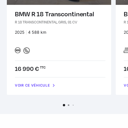
BMW R 18 Transcontinental
B
R 18 TRANSCONTINENTAL, GRIS, 91 CV
R 
Années :
2025
Kilomètres :
4 588 km
An
2
Prix :
16 990 €
Pr
1
TTC
VOIR CE VÉHICULE
V