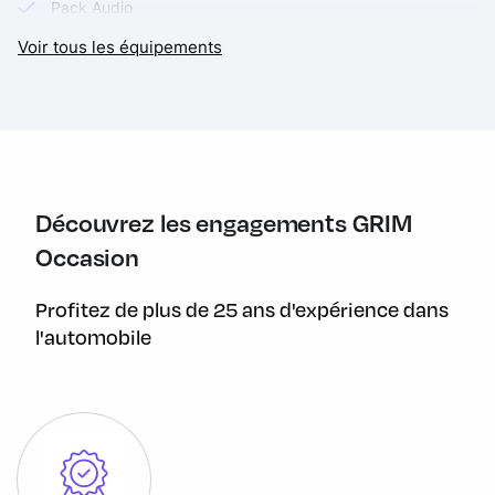
Pack Audio
Voir tous les équipements
Pack Confort
Pack Dynamic
Pack Travel
Phares de virages adaptatifs
Prise electrique
Découvrez les engagements GRIM
Radio
Occasion
Radio mp3 Bluetooth
Profitez de plus de 25 ans d'expérience dans
RDC (capteur de pression des pneus)
l'automobile
Regulateur de vitesse actif
Selles chauffantes
Shifter Pro
Silencieux design