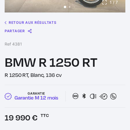
1
/ 7
RETOUR AUX RÉSULTATS
PARTAGER
Message
Messenger
WhatsApp
Copy
Share
Ref 4381
Link
BMW R 1250 RT
R 1250 RT, Blanc, 136 cv
GARANTIE
Garantie M 12 mois
Prix :
19 990 €
TTC