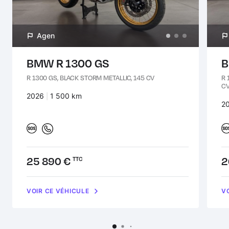
Agen
BMW R 1300 GS
B
R 1300 GS, BLACK STORM METALLIC, 145 CV
R 
C
Années :
2026
Kilomètres :
1 500 km
An
2
Prix :
25 890 €
Pr
2
TTC
VOIR CE VÉHICULE
V