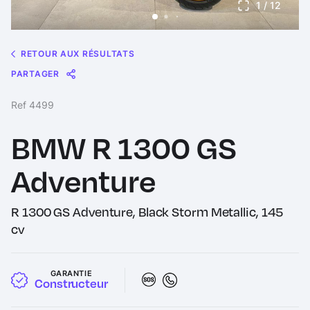
1
/ 12
RETOUR AUX RÉSULTATS
PARTAGER
Message
Messenger
WhatsApp
Copy
Share
Ref 4499
Link
BMW R 1300 GS
Adventure
R 1300 GS Adventure, Black Storm Metallic, 145
cv
GARANTIE
Constructeur