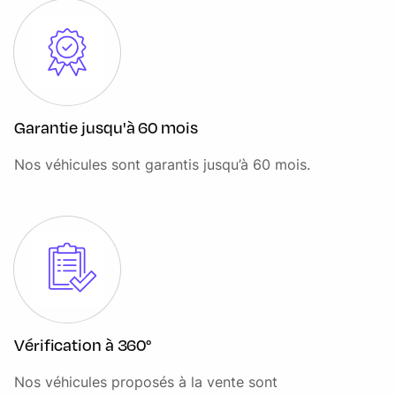
SUPPORT DE TOPCASE
Supports valises aluminium
Teleservices
Version EU
Garantie jusqu'à 60 mois
Nos véhicules sont garantis jusqu’à 60 mois.
Vérification à 360°
Nos véhicules proposés à la vente sont