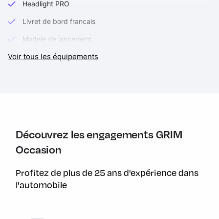
Headlight PRO
Livret de bord francais
Modele de lancement
Voir tous les équipements
Modes de pilotage PRO
Pack Dynamic
Pack Touring
Préparation GPS (support téléphone)
Réservoir en alu brossé sans soudure
Découvrez les engagements GRIM
Riding assistant
Occasion
Roues à rayons dorées
Profitez de plus de 25 ans d'expérience dans
Selle pilote confort (incl. selle chauffante)
l'automobile
Siège confort passager (incl. selle chauffante)
Style Triple black