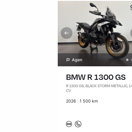
Agen
BMW R 1300 GS
R 1300 GS, BLACK STORM METALLIC, 1
CV
Années :
2026
Kilomètres :
1 500 km