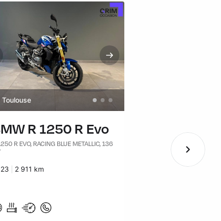
Toulouse
Toulouse
MW R 1250 R Evo
BMW R 12
1250 R EVO, RACING BLUE METALLIC, 136
R 1250 RS, BLACK STO
V
CV
nées :
023
Kilomètres :
2 911 km
Années :
2023
Kilomètres :
18 308 km