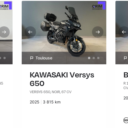
Toulouse
KAWASAKI Versys
B
650
45
R 
C
VERSYS 650, NOIR, 67 CV
An
2
Années :
2025
Kilomètres :
3 815 km