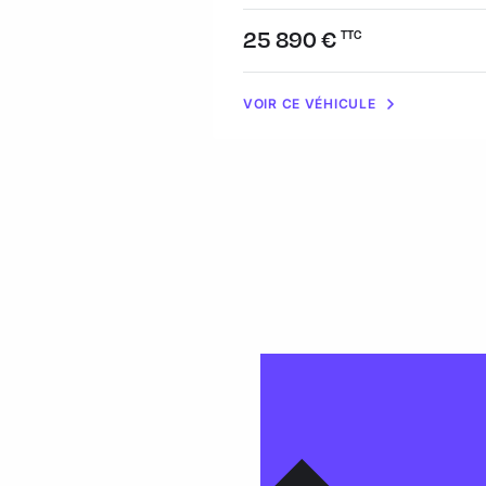
Prix :
25 890 €
TTC
VOIR CE VÉHICULE