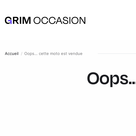
Accueil
Oops… cette moto est vendue
Oops..