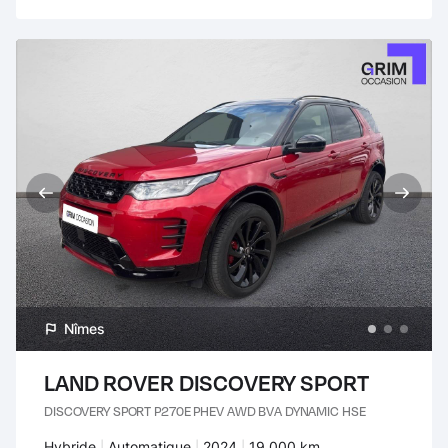
Nîmes
LAND ROVER DISCOVERY SPORT
DISCOVERY SPORT P270E PHEV AWD BVA DYNAMIC HSE
Carburant :
Hybride
Transmission :
Automatique
Années :
2024
Kilomètres :
19 000 km