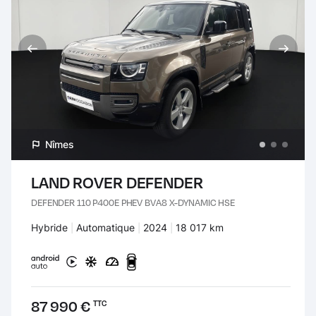
Nîmes
LAND ROVER DEFENDER
DEFENDER 110 P400E PHEV BVA8 X-DYNAMIC HSE
Carburant :
Hybride
Transmission :
Automatique
Années :
2024
Kilomètres :
18 017 km
Prix :
87 990 €
TTC