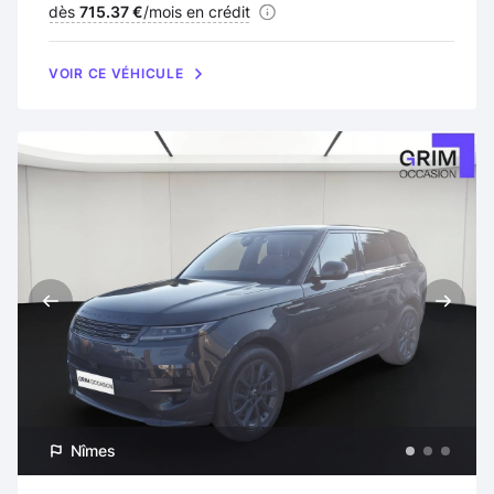
Financement :
dès
715.37 €
/mois en crédit
VOIR CE VÉHICULE
Nîmes