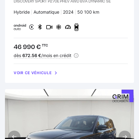
DISCOVERY SPORT P270E PHEV AWD BVA DYNAMIC SE
Carburant :
Hybride
Transmission :
Automatique
Années :
2024
Kilomètres :
50 100 km
Prix :
46 990 €
TTC
Financement :
dès
672.56 €
/mois en crédit
VOIR CE VÉHICULE