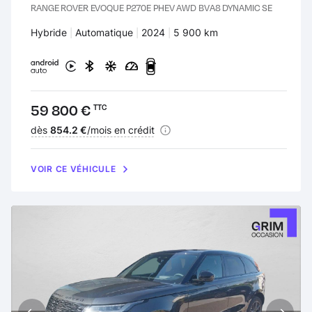
RANGE ROVER EVOQUE P270E PHEV AWD BVA8 DYNAMIC SE
Carburant :
Hybride
Transmission :
Automatique
Années :
2024
Kilomètres :
5 900 km
Prix :
59 800 €
TTC
Financement :
dès
854.2 €
/mois en crédit
VOIR CE VÉHICULE