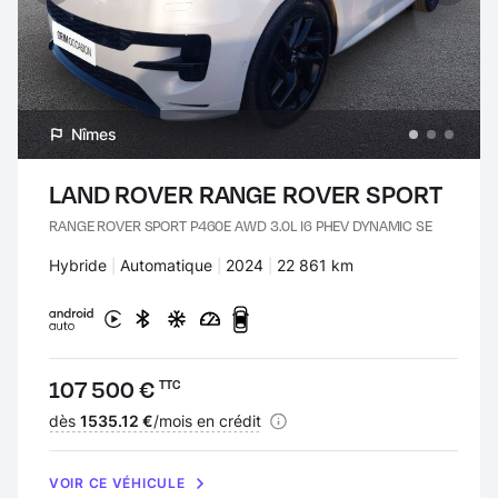
Nîmes
LAND ROVER RANGE ROVER SPORT
RANGE ROVER SPORT P460E AWD 3.0L I6 PHEV DYNAMIC SE
Carburant :
Hybride
Transmission :
Automatique
Années :
2024
Kilomètres :
22 861 km
Prix :
107 500 €
TTC
Financement :
dès
1535.12 €
/mois en crédit
VOIR CE VÉHICULE