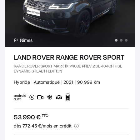
Nîmes
LAND ROVER RANGE ROVER SPORT
RANGE ROVER SPORT MARK IX P400E PHEV 2.0L 404CH HSE
DYNAMIC STEALTH EDITION
Carburant :
Hybride
Transmission :
Automatique
Années :
2021
Kilomètres :
90 999 km
Prix :
53 990 €
TTC
Financement :
dès
772.45 €
/mois en crédit