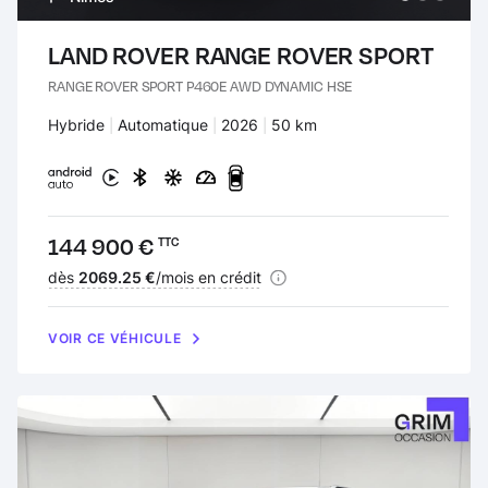
LAND ROVER RANGE ROVER SPORT
RANGE ROVER SPORT P460E AWD DYNAMIC HSE
Carburant :
Hybride
Transmission :
Automatique
Années :
2026
Kilomètres :
50 km
Prix :
144 900 €
TTC
Financement :
dès
2069.25 €
/mois en crédit
VOIR CE VÉHICULE