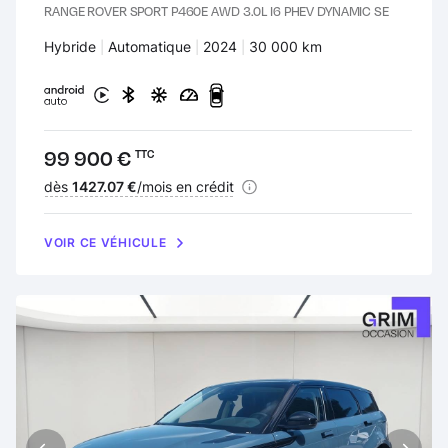
RANGE ROVER SPORT P460E AWD 3.0L I6 PHEV DYNAMIC SE
Carburant :
Hybride
Transmission :
Automatique
Années :
2024
Kilomètres :
30 000 km
Prix :
99 900 €
TTC
Financement :
dès
1427.07 €
/mois en crédit
VOIR CE VÉHICULE