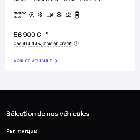
Prix :
56 900 €
TTC
Financement :
dès
813.43 €
/mois en crédit
VOIR CE VÉHICULE
Sélection de nos véhicules
Par marque