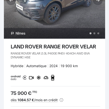
Nîmes
LAND ROVER RANGE ROVER VELAR
RANGE ROVER VELAR 2.0L P400E PHEV 404CH AWD BVA
DYNAMIC HSE
Carburant :
Hybride
Transmission :
Automatique
Années :
2024
Kilomètres :
19 900 km
Prix :
75 900 €
TTC
Financement :
dès
1084.57 €
/mois en crédit