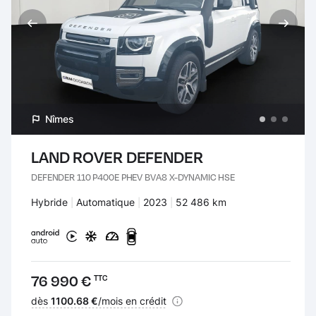
Nîmes
LAND ROVER DEFENDER
DEFENDER 110 P400E PHEV BVA8 X-DYNAMIC HSE
Carburant :
Hybride
Transmission :
Automatique
Années :
2023
Kilomètres :
52 486 km
Prix :
76 990 €
TTC
Financement :
dès
1100.68 €
/mois en crédit