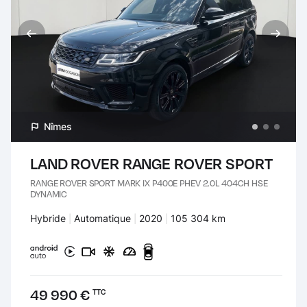
Nîmes
LAND ROVER RANGE ROVER SPORT
RANGE ROVER SPORT MARK IX P400E PHEV 2.0L 404CH HSE
DYNAMIC
Carburant :
Hybride
Transmission :
Automatique
Années :
2020
Kilomètres :
105 304 km
Prix :
49 990 €
TTC