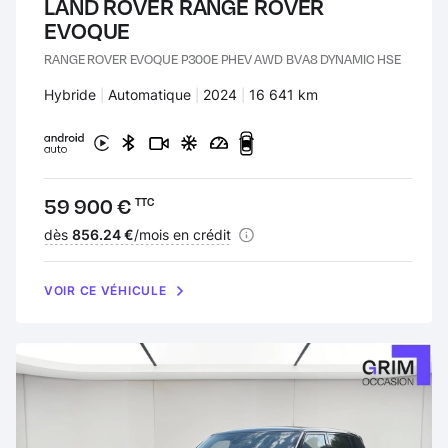
LAND ROVER RANGE ROVER
EVOQUE
RANGE ROVER EVOQUE P300E PHEV AWD BVA8 DYNAMIC HSE
Carburant :
Hybride
Transmission :
Automatique
Années :
2024
Kilomètres :
16 641 km
Prix :
59 900 €
TTC
Financement :
dès
856.24 €
/mois en crédit
VOIR CE VÉHICULE