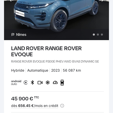
Nîmes
LAND ROVER RANGE ROVER
EVOQUE
RANGE ROVER EVOQUE P300E PHEV AWD BVA8 DYNAMIC SE
Carburant :
Hybride
Transmission :
Automatique
Années :
2023
Kilomètres :
56 087 km
Prix :
45 900 €
TTC
Financement :
dès
656.45 €
/mois en crédit