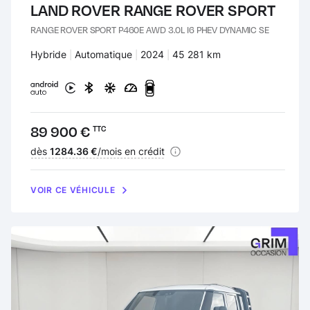
LAND ROVER RANGE ROVER SPORT
RANGE ROVER SPORT P460E AWD 3.0L I6 PHEV DYNAMIC SE
Carburant :
Hybride
Transmission :
Automatique
Années :
2024
Kilomètres :
45 281 km
Prix :
89 900 €
TTC
Financement :
dès
1284.36 €
/mois en crédit
VOIR CE VÉHICULE