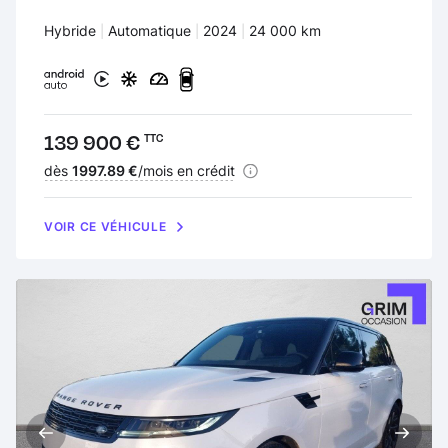
Carburant :
Hybride
Transmission :
Automatique
Années :
2024
Kilomètres :
24 000 km
Prix :
139 900 €
TTC
Financement :
dès
1997.89 €
/mois en crédit
VOIR CE VÉHICULE