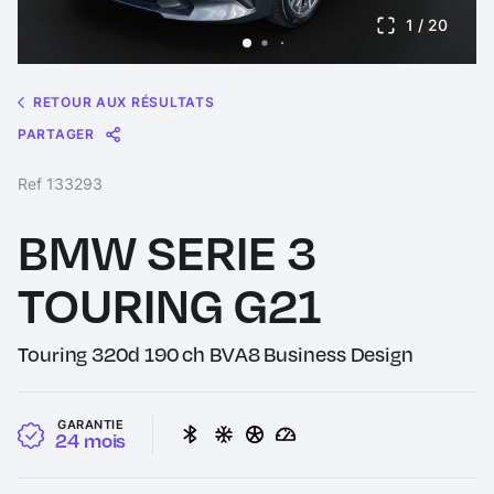
1
/ 20
RETOUR AUX RÉSULTATS
PARTAGER
Message
Messenger
WhatsApp
Copy
Share
Ref 133293
Link
BMW SERIE 3
TOURING G21
Touring 320d 190 ch BVA8 Business Design
GARANTIE
24 mois