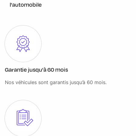
Connectivité avancée
l'automobile
Connexion multiple de téléphones
Contrôle de freinage en courbe CBC
Contrôle dynamique de la traction DTC
Contrôle dynamique de stabilité DSC
Controller iDrive avec touches d'accès directs
Démarrage sans clé via le bouton Start/Stop
Garantie jusqu'à 60 mois
Désignation du modèle sur la malle à droite
Nos véhicules sont garantis jusqu’à 60 mois.
Détecteur de pluie et allumage automatique des
projecteurs
Direction à assistance électrique Servotronic, asservie à la
vitesse BMW EfficientDynamics
Eclairage d'accueil
Eclairage dans le coffre