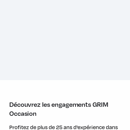
Appuis-tête AV et latéraux AR réglables en hauteur
Bacs de rangement intégrés dans les panneaux des portes
Banquette AR rabattable 40/20/40
BMW Live Cockpit Navigation Pro
Boîte de vitesses automatique 8 rapports
Carte SIM 4G LTE pour les Services ConnectedDrive
Ceintures de sécurité 3 points pour toutes les places
Clés radiocommandées à mémorisation automatique des
réglages "Personal Profile"
Climatisation automatique 3 zones
Découvrez les engagements GRIM
Commande électrique du volet de coffre
Occasion
Compartiment sous la planche de bord côté conducteur
Profitez de plus de 25 ans d'expérience dans