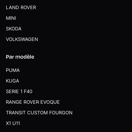
Tapis de sol en velours
LAND ROVER
Technologie BMW TwinPower Turbo avec injection directe
et rampe commune de 3ème génération et un
MINI
turbocompresseur à géométrie variable
SKODA
Teinte de carrosserie métallisée Saphirschwarz
VOLKSWAGEN
Teinte de carrosserie unie (Schwarz)
Par modèle
Touches multifonctions sur le volant
Triangle de signalisation et trousse de 1er secours
PUMA
Tuner DAB Inclus DAB+. Permet la réception de la radio
KUGA
numérique en plus de la radio analogique et offre une
qualité sonore proche du CD. Des informations
SERIE 1 F40
supplémentaires comme le titre et l'interprète sont
RANGE ROVER EVOQUE
transmises sous forme de texte. La Radio Numérique
Terrestre est disponible à Paris, Marseille, Nice et Monaco,
TRANSIT CUSTOM FOURGON
Lille, Lyon, Nantes, Rouen, Strasbourg et Toulouse. Les
stations de radio numériques sont essentiellement des
X1 U11
stations associatives, locales ou indépendantes