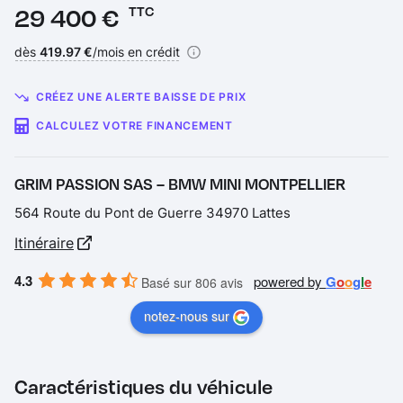
Prix :
29 400 €
TTC
Financement :
dès
419.97 €
/mois en crédit
CRÉEZ UNE ALERTE BAISSE DE PRIX
CALCULEZ VOTRE FINANCEMENT
GRIM PASSION SAS – BMW MINI MONTPELLIER
564 Route du Pont de Guerre 34970 Lattes
Itinéraire
4.3
powered by
G
o
o
g
l
e
Basé sur 806 avis
notez-nous sur
Caractéristiques du véhicule