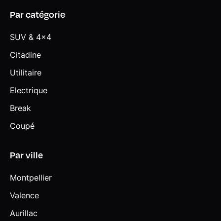
Verrouillage centralisé des portes, du coffre et de la trappe
Par catégorie
à carburant
SUV & 4x4
Vitres avec protection contre la chaleur et le soleil
Citadine
Volant Sport gainé cuir
Utilitaire
Electrique
Break
Coupé
Par ville
Montpellier
Valence
Aurillac