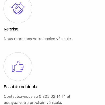
BMW EfficientDynamics
Fonctionnalités "Follow Me Home" (éclairage
d'accompagnement)
Frein de parking électromécanique avec fonction Auto-
Reprise
Hold
Grilles de calandre cerclés de chrome avec 9 barreaux
Nous reprenons votre ancien véhicule.
verticaux noirs
Hotspot Wi-Fi
Hybridation légère (48V)
Inserts décoratifs Quarzsilver mat grainé
Interface Bluetooth avec fonction streaming audio
Jantes en alliage léger 17" style 775 à rayons en V,
Essai du véhicule
bicolores, 7.5Jx17" et pneus 225/50 R17
Contactez-nous au 0 805 02 14 14 et
Kit de mobilité BMW
essayez votre prochain véhicule.