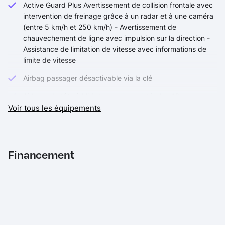
Active Guard Plus Avertissement de collision frontale avec
intervention de freinage grâce à un radar et à une caméra
(entre 5 km/h et 250 km/h) - Avertissement de
chauvechement de ligne avec impulsion sur la direction -
Assistance de limitation de vitesse avec informations de
limite de vitesse
Airbag passager désactivable via la clé
Airbags de tête à l'AV et aux places latérales AR
Voir tous les équipements
Airbags frontaux conducteur et passager
Airbags latéraux AV
Aluminium Line satiné BMW Individual
Financement
Anneaux d'arrimage dans le coffre
Appel d'Urgence Intelligent (durée de vie de la voiture)
Apps véhicule (3 ans)
Appuie-tête AR rabattables