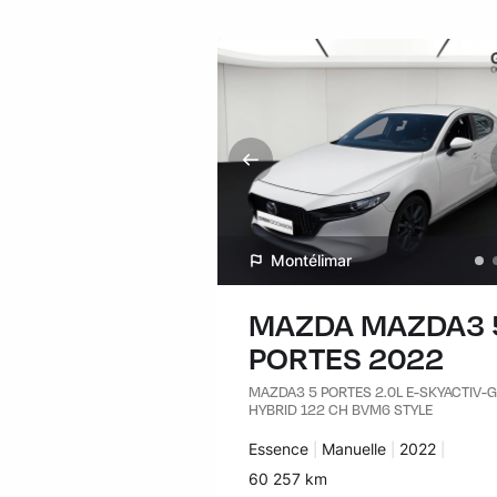
Montélimar
MAZDA MAZDA3 
PORTES 2022
MAZDA3 5 PORTES 2.0L E-SKYACTIV-
HYBRID 122 CH BVM6 STYLE
Carburant :
Essence
Transmission :
Manuelle
Années :
2022
Kilomètres :
60 257 km