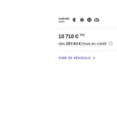
Prix :
18 718 €
TTC
Financement :
dès
267.43 €
/mois en crédit
VOIR CE VÉHICULE