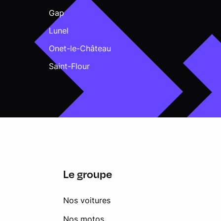
Gap
Lunel
Onet-le-Château
Saint-Flour
Le groupe
Nos voitures
Nos motos