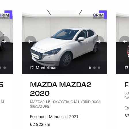
Montélimar
5
MAZDA MAZDA2
2020
EC
BV
G M
MAZDA2 1.5L SKYACTIV-G M HYBRID 90CH
SIGNATURE
Ca
Es
Ki
82
Carburant :
Essence
Transmission :
Manuelle
Années :
2021
Kilomètres :
62 922 km