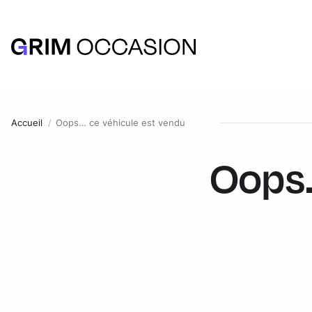
Accueil
Oops… ce véhicule est vendu
Oops.