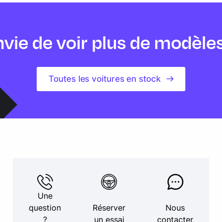
vie de voir plus de modèle
Toutes les voitures en stock
Une
question
Réserver
Nous
?
un essai
contacter