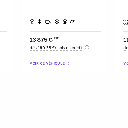
Prix :
13 875 €
Pr
1
TTC
Financement :
dès
199.28 €
/mois en crédit
Fi
d
VOIR CE VÉHICULE
VO