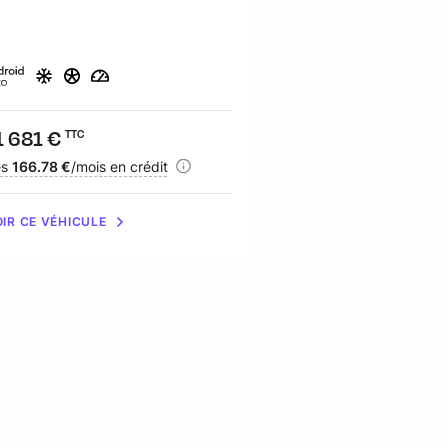
ix :
1 681 €
Prix :
32 910 €
TTC
TTC
nancement :
ès
166.78 €
/mois en crédit
Financement :
dès
471.14 €
/mois en
IR CE VÉHICULE
VOIR CE VÉHICULE