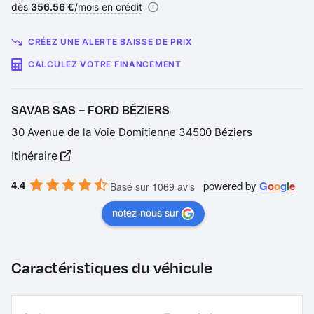
Financement :
dès
356.56 €
/mois en crédit
CRÉEZ UNE ALERTE BAISSE DE PRIX
CALCULEZ VOTRE FINANCEMENT
SAVAB SAS – FORD BÉZIERS
30 Avenue de la Voie Domitienne 34500 Béziers
Itinéraire
4.4
powered by
G
o
o
g
l
e
Basé sur 1069 avis
notez-nous sur
Caractéristiques du véhicule