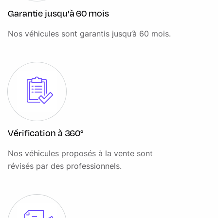
Eclairage intérieur Lampes de courtoises, Eclairage boîte à
Garantie jusqu'à 60 mois
gants, Eclairage habitacle AV et AR, Eclairage coffre à
bagages
Nos véhicules sont garantis jusqu’à 60 mois.
Ecrous de roues antivol
Eléments extérieurs (poignées de portes, baguettes de
pare-chocs et de toit) couleur carrosserie
Feux antibrouillard AR
Feux de jour à LED
Feux de stop bi-intensité
Vérification à 360°
Fixations ISOFIX pour les deux places AR
Nos véhicules proposés à la vente sont
Fonction Start&Stop avec système prédictif via la
révisés par des professionnels.
navigation
Inserts décoratifs "Illuminated Boston"
Jantes en alliage léger 18" style 819 M, à rayons doubles,
bicolores Orbit Grey/Aluminium 8 J x 18 / pneus 225/40