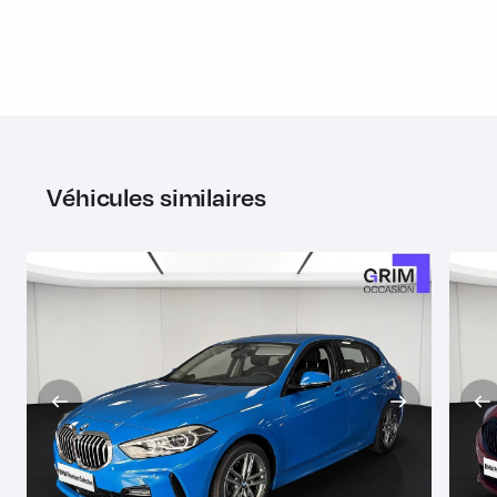
Seuils de portes AV en plastique noir avec inscription BMW
Shadow Line M brillant Eléments en noir à haute brillance :
- Panneaux de garnissage des montants B et C -
Encadrement extérieur des vitres latérales - Pieds et
triangles des rétroviseurs extérieurs - Rails de toit
(Touring)
Véhicules similaires
Siège passager AV réglable en hauteur
Sièges Advanced pour conducteur et passager AV
Sortie d'échappement ronde en chrome brillant, à gauche
Suspensions DirectDrive
Système de détection de somnolence
Système Hi-Fi 6 HP
Tapis de sol en velours
Teinte de carrosserie unie (Alpinweiss)