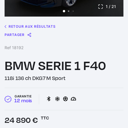
1
/ 21
RETOUR AUX RÉSULTATS
PARTAGER
Message
Messenger
WhatsApp
Copy
Share
Ref 18192
Link
BMW SERIE 1 F40
118i 136 ch DKG7 M Sport
GARANTIE
12 mois
Prix :
24 890 €
TTC