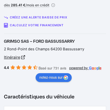
Financement :
dès
285.41 €
/mois en crédit
CRÉEZ UNE ALERTE BAISSE DE PRIX
CALCULEZ VOTRE FINANCEMENT
GRIMSO SAS – FORD BASSUSSARRY
2 Rond-Point des Champs 64200 Bassussarry
Itinéraire
4.4
powered by
G
o
o
g
l
e
Basé sur 731 avis
notez-nous sur
Caractéristiques du véhicule