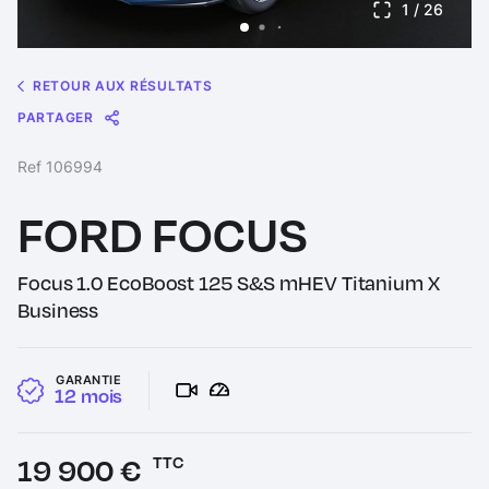
1
/ 26
RETOUR AUX RÉSULTATS
PARTAGER
Message
Messenger
WhatsApp
Copy
Share
Ref 106994
Link
FORD FOCUS
Focus 1.0 EcoBoost 125 S&S mHEV Titanium X
Business
GARANTIE
12 mois
Prix :
19 900 €
TTC