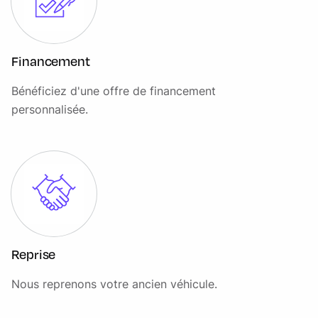
lombaire
Système de prévention de collision avec détection de
piétons et cyclistes
Financement
Système multimédia Ford SYNC 4 avec navigation,
Bénéficiez d'une offre de financement
commande vocale, assistant Alexa, DAB et écran tactile
13"
personnalisée.
Vitres AR surteintées
Vitres AV et AR électriques
Volant 3 branches Sensico
Reprise
Nous reprenons votre ancien véhicule.