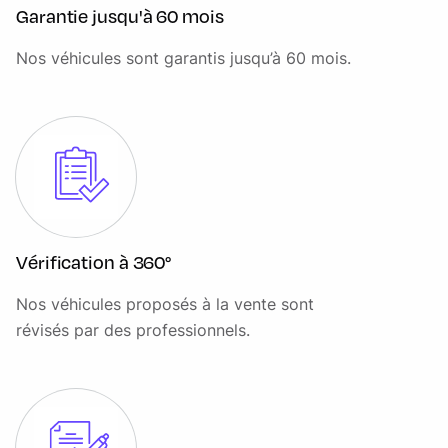
Garantie jusqu'à 60 mois
Pack Style Tapis de sol et levier de vitesse Sensico avec
surpiqûres grises, Inserts de portes AV et de tableau de
Nos véhicules sont garantis jusqu’à 60 mois.
bord
Pare-chocs AR couleur carrosserie
Pare-chocs AV couleur carrosserie
Peinture non métallisée Rouge Racing
Phares à LED et feux AR à LED
Régulateur de vitesse avec limiteur intelligent
Vérification à 360°
Rétroviseur électrochromique
Nos véhicules proposés à la vente sont
Rétroviseurs ex.chauffants, réglables et rabattables
révisés par des professionnels.
électriquement couleurs carrosserie avec éclairage
d'approche
Sellerie Tissu Titanium
Siège conducteur réglable en hauteur avec réglage