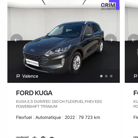
Valence
FORD KUGA
F
KUGA 2.5 DURATEC 190 CH FLEXIFUEL FHEV E85
KU
POWERSHIFT TITANIUM
PO
Carburant :
Flexfuel
Transmission :
Automatique
Années :
2022
Kilomètres :
79 723 km
Ca
Fl