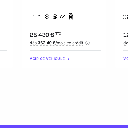
Prix :
25 430 €
Pr
1
TTC
Financement :
dès
363.49 €
/mois en crédit
Fi
d
VOIR CE VÉHICULE
VO