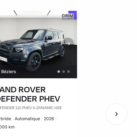
Béziers
Béziers
LAND ROVER
VOLKSWA
DEFENDER PHEV
GOLF
FENDER 110 PHEV X-DYNAMIC HSE
GOLF 1.4 HYBRID REC
DSG6 GTE
rburant :
bride
Transmission :
Automatique
Années :
2026
Carburant :
Hybride
Transmissi
Automatiq
lomètres :
000 km
Kilomètres :
39 934 km