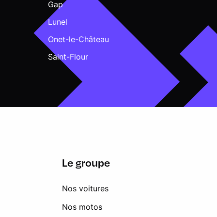
Gap
Lunel
Onet-le-Château
Saint-Flour
Le groupe
Nos voitures
Nos motos