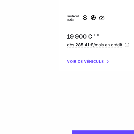
Prix :
19 900 €
TTC
Financement :
dès
285.41 €
/mois en crédit
VOIR CE VÉHICULE