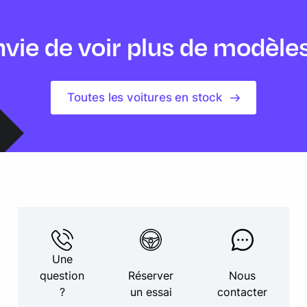
vie de voir plus de modèle
Toutes les voitures en stock
Une
question
Réserver
Nous
?
un essai
contacter