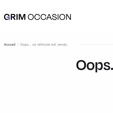
Accueil
Oops… ce véhicule est vendu
Oops.