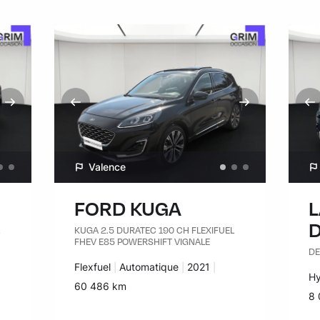
Valence
FORD KUGA
KUGA 2.5 DURATEC 190 CH FLEXIFUEL
FHEV E85 POWERSHIFT VIGNALE
DE
Carburant :
Flexfuel
Transmission :
Automatique
Années :
2021
Ca
Hy
Kilomètres :
60 486 km
Ki
8 