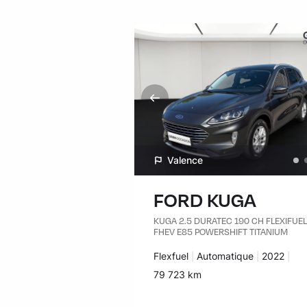
Valence
FORD KUGA
KUGA 2.5 DURATEC 190 CH FLEXIFUEL
FHEV E85 POWERSHIFT TITANIUM
Carburant :
Flexfuel
Transmission :
Automatique
Années :
2022
Kilomètres :
79 723 km