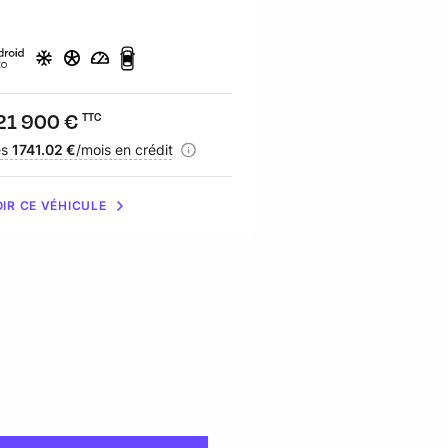
ix :
21 900 €
Prix :
32 490 €
TTC
TTC
nancement :
ès
1741.02 €
/mois en crédit
Financement :
dès
464.61 €
/mois e
IR CE VÉHICULE
VOIR CE VÉHICULE