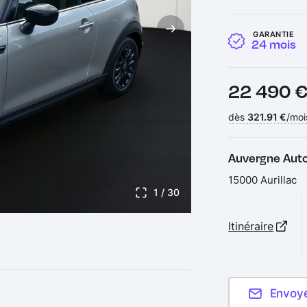
GARANTIE
24 mois
Prix :
22 490 
Financement :
dès
321.91 €
/moi
Auvergne Auto
15000 Aurillac
1
/ 30
Itinéraire
Envoy