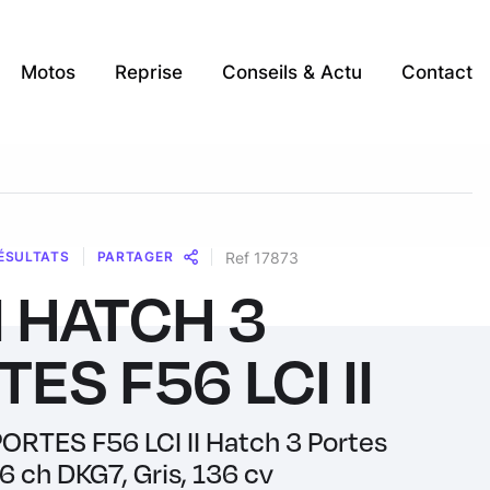
Motos
Reprise
Conseils & Actu
Contact
ÉSULTATS
PARTAGER
Ref 17873
I HATCH 3
Message
Messenger
WhatsApp
Copy
Share
Link
ES F56 LCI II
ORTES F56 LCI II Hatch 3 Portes
 ch DKG7, Gris, 136 cv