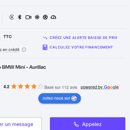
€
TTC
CRÉEZ UNE ALERTE BAISSE DE PRIX
CALCULEZ VOTRE FINANCEMENT
s en crédit
 BMW Mini - Aurillac
4.2
powered by
G
o
o
g
l
e
Basé sur 112 avis
notez-nous sur
er un message
Appelez