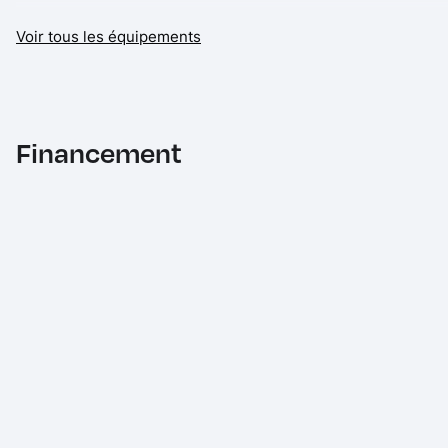
Projecteurs Full LED
Voir tous les équipements
Radars de stationnement AR
Système de navigation MINI
Verrouillage automatique des portes dès 16 Km/h
Financement
Volant en cuir 3 branches réglable en hauteur et en profonde
Volant Sport gainé Cuir
2 Airbags de tête
2 Airbags frontaux, conducteur et passager AV
2 Airbags latéraux AV, intégrés au dossier de siège AV
2 HP et 2 woofers
2 Prétensionneurs de ceinture siège AV
2ème clé radiocommandée