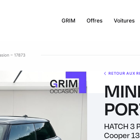
GRIM
Offres
Voitures
asion – 17873
RETOUR AUX R
MIN
PORT
HATCH 3 P
Cooper 136