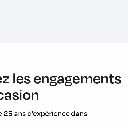
 de freinage en courbe
z les engagements
on façon métallique
casion
de 25 ans d'expérience dans