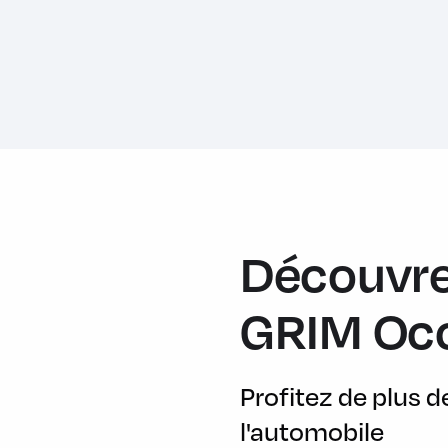
3ème feu de stop
4 Appuis-têtes réglables en hauteur
ABS, y compris assistance au freinage d'urgence et contrôle
Accoudoir central AV inclinable en 4 positions
Anti-démarrage électronique EWS
Appel d'urgence intelligent
Apple CarPlay à durée illimitée
Découvre
Autoradio MINI Visual Boost avec ecran couleur 8,8'' tactile
Baguettes de seuil de porte avec inscription de la motorisati
GRIM Oc
Banquette AR 2 places rabattable 60/40
Barres de calandre Piano Black
Profitez de plus 
Becquet AR de toit
l'automobile
Boîte de vitesses 7 rapports à double embrayage