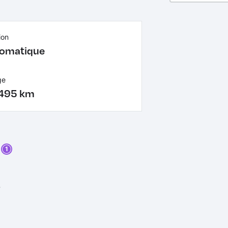
ion
omatique
ge
495 km
1
e