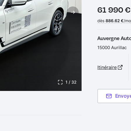
Prix :
61 990 
Financement :
dès
886.62 €
/mo
Auvergne Auto
15000 Aurillac
Itinéraire
1
/ 32
Envoy