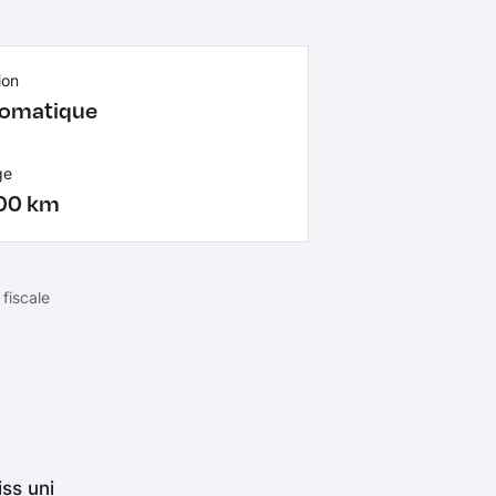
ion
omatique
ge
00 km
fiscale
ss uni