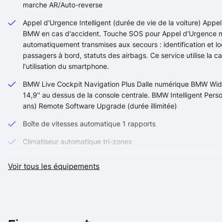
marche AR/Auto-reverse
Appel d'Urgence Intelligent (durée de vie de la voiture) Appe
BMW en cas d'accident. Touche SOS pour Appel d'Urgence m
automatiquement transmises aux secours : identification et lo
passagers à bord, statuts des airbags. Ce service utilise la c
l'utilisation du smartphone.
BMW Live Cockpit Navigation Plus Dalle numérique BMW Widesc
14,9'' au dessus de la console centrale. BMW Intelligent Perso
ans) Remote Software Upgrade (durée illimitée)
Boîte de vitesses automatique 1 rapports
Climatiseur automatique tri-zones
Clés radiocommandées à mémorisation automatique des régla
Voir tous les équipements
Détecteur de pluie et allumage automatique des projecteurs
Feux anti brouillard AR à LED
Feux AR LED