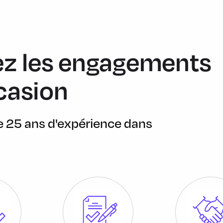
vie de la voiture) - Appel Automatique -
Guard - Appel Hotline
z les engagements
2 heures en noir. Volant en cuir noir
repose-pouce dans le volant. Logo M sur la
casion
t de données dans la console centrale
t de données dans l'accoudoir central
de 25 ans d'expérience dans
ervention de freinage grâce à un radar et à