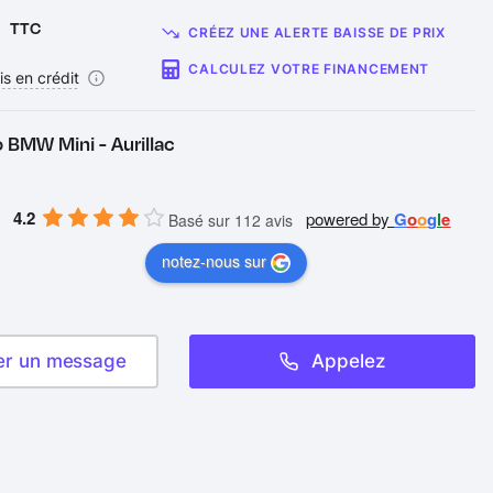
€
TTC
CRÉEZ UNE ALERTE BAISSE DE PRIX
CALCULEZ VOTRE FINANCEMENT
is en crédit
 BMW Mini - Aurillac
4.2
powered by
G
o
o
g
l
e
Basé sur 112 avis
notez-nous sur
er un message
Appelez