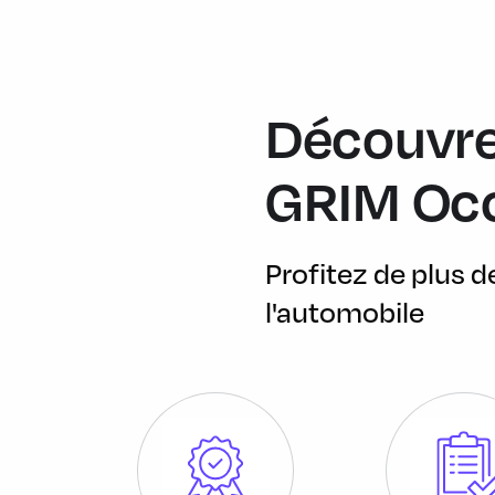
électrochrome uniquement côté conducteur.
Services Après-vente connectés BMW TeleServices (durée de 
Appel Manuel - Appel "BMW Assistance - Teleservice Battery 
Découvre
Volant M gainé cuir Trois branches, aplati en bas et marque à 1
'Walknappa' avec surpiqûres noires, inserts chrome nacré et 
base du volant.
GRIM Oc
1 prise USB de type A (1,5 A) pour la recharge et le transfer
1 prise USB de type C (3,0 A) pour la recharge et le transfer
Profitez de plus 
2 porte-gobelets sur la console centrale
l'automobile
5 places
ABS, y compris assistant de freinage
Accoudoir central AR avec 2 porte-gobelets
Accoudoir central AV
Active Guard Plus Avertissement de collision frontale avec int