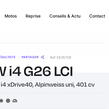
Motos
Reprise
Conseils & Actu
Contact
ÉSULTATS
PARTAGER
Ref 5626708
 i4 G26 LCI
Message
Messenger
WhatsApp
Copy
Share
Link
 i4 xDrive40, Alpinweiss uni, 401 cv