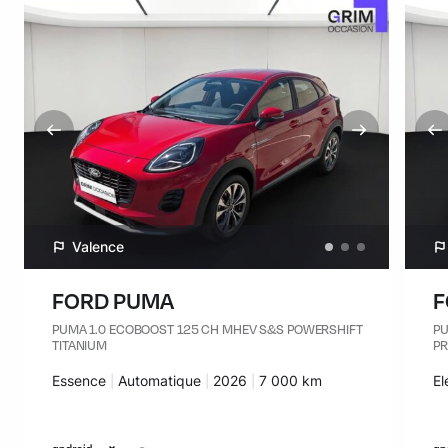
Valence
FORD PUMA
F
PUMA 1.0 ECOBOOST 125 CH MHEV S&S POWERSHIFT
PU
TITANIUM
P
Carburant :
Essence
Transmission :
Automatique
Années :
2026
Kilomètres :
7 000 km
Ca
El