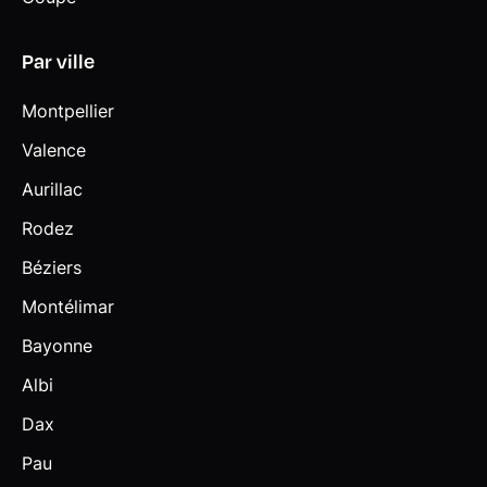
Sport) - Fonctions "Ma BMW à distance" - Services eDrive
(pour X1 PHEV & iX1) - Remote Software Update (RSU)
Par ville
Shadow Line M brillant Eléments en noir à haute brillance :
- Panneaux de garnissage des montants B et C -
Montpellier
Encadrement extérieur des vitres latérales - Pieds et
Valence
triangles des rétroviseurs extérieurs - Rails de toit
(Touring)
Aurillac
Sièges AV chauffants
Rodez
Sièges AV Sport
Béziers
Sièges conducteur et passages réglables en hauteur et
Montélimar
inclinaison du dossier
Bayonne
Sorties d'échappement non visibles
Albi
Suspensions SelectDrive M
Dax
Système audio 6 HP
Pau
Système de détection de somnolence