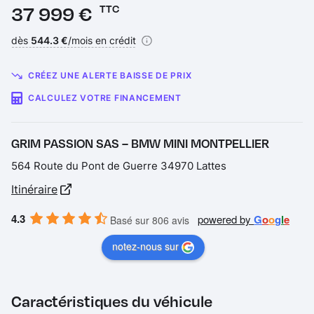
Prix :
37 999 €
TTC
Financement :
dès
544.3 €
/mois en crédit
CRÉEZ UNE ALERTE BAISSE DE PRIX
CALCULEZ VOTRE FINANCEMENT
GRIM PASSION SAS – BMW MINI MONTPELLIER
564 Route du Pont de Guerre 34970 Lattes
Itinéraire
4.3
powered by
G
o
o
g
l
e
Basé sur 806 avis
notez-nous sur
Caractéristiques du véhicule