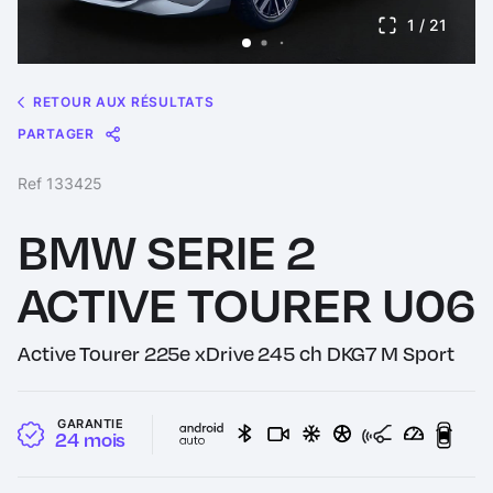
1
/ 21
RETOUR AUX RÉSULTATS
PARTAGER
Message
Messenger
WhatsApp
Copy
Share
Ref 133425
Link
BMW SERIE 2
ACTIVE TOURER U06
Active Tourer 225e xDrive 245 ch DKG7 M Sport
GARANTIE
24 mois