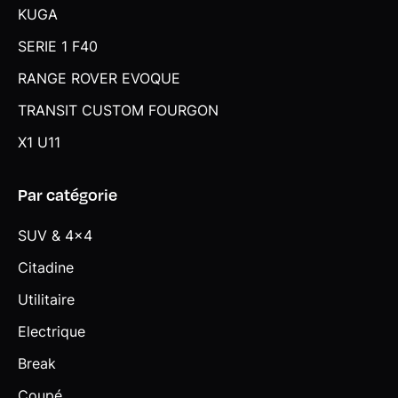
KUGA
Régulateur de vitesse avec fonction de freinage et limiteur
de vitesse
SERIE 1 F40
Rétroviseurs extérieurs couleur carrosserie et chauffants
RANGE ROVER EVOQUE
avec rappels de clignotants intégrés
TRANSIT CUSTOM FOURGON
Rétroviseurs extérieurs rabattables électriquement
X1 U11
Sellerie Alcantara / Veganza "Schwarz" avec surpiqûres
contrastantes bleues
Par catégorie
Services Après-vente connectés BMW TeleServices (durée
de vie de la voiture) - Appel Automatique - Appel Manuel -
SUV & 4x4
Appel "BMW Assistance - Teleservice Battery Guard -
Appel Hotline
Citadine
Services connectés "BMW Digital" Navigation: Information
Utilitaire
trafic en temps réel RTTI (informations sur l'itinéraire actif
Electrique
uniquement), Carte en streaming (les mises à jour ne sont
plus nécessaires) - Connected Charging (pour iX1) - Apple
Break
CarPlay - Android Auto - BMW Intelligent Personal
Assistant - Amazon Alexa - My Modes (Efficient, Personal,
Coupé