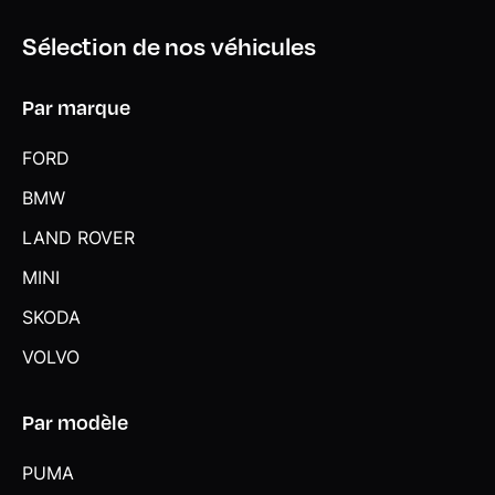
Personal eSIM Personal eSIM est la version électronique,
intégrée au véhicule, de la carte SIM traditionnelle. Vous
Sélection de nos véhicules
l'utilisez via un abonnement souscrit auprès d'un opérateur
téléphonique et transformez ainsi votre BMW en
Par marque
périphérique mobile supplémentaire : - Connectivité en 5G
- Meilleure qualité de connexion grâce aux antennes de la
voiture - Connexion Hotspot Wi-Fi avec la possibilité de
FORD
connecter jusqu'à 10 appareils (ex : tablette numérique,
BMW
smartphone, ordinateur, ...)
LAND ROVER
Poignées de portes affleurantes
MINI
Ports USB Type C pour la recharge à l'AV (x2) et recharge
à l'AR (x2)
SKODA
Prises de courant 12V dans la console centrale AV et dans
VOLVO
le coffre
Projecteurs LED (Feux de route et feux de croisement à
Par modèle
technologie LED)
PUMA
Rails de toit Shadow M Line brillant