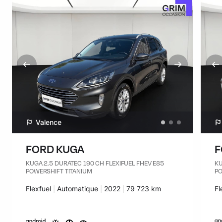
Valence
FORD KUGA
F
KUGA 2.5 DURATEC 190 CH FLEXIFUEL FHEV E85
KU
POWERSHIFT TITANIUM
PO
Carburant :
Flexfuel
Transmission :
Automatique
Années :
2022
Kilomètres :
79 723 km
Ca
Fl