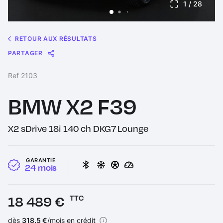
1
/ 28
RETOUR AUX RÉSULTATS
PARTAGER
Message
Messenger
WhatsApp
Copy
Share
Ref 2103
Link
BMW X2 F39
X2 sDrive 18i 140 ch DKG7 Lounge
GARANTIE
24 mois
Prix :
18 489 €
TTC
Financement :
dès
318.5 €
/mois en crédit