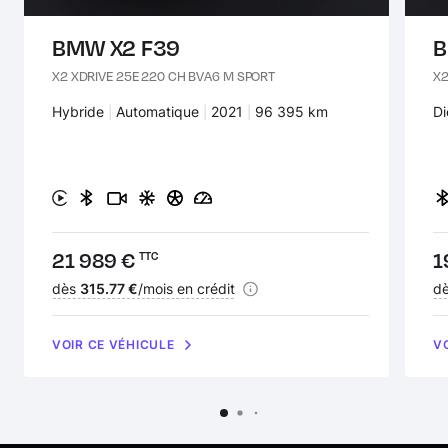
BMW X2 F39
B
X2 XDRIVE 25E 220 CH BVA6 M SPORT
X2
Carburant :
Hybride
Transmission :
Automatique
Années :
2021
Kilomètres :
96 395 km
Ca
Di
Prix :
21 989 €
Pr
1
TTC
Financement :
dès
315.77 €
/mois en crédit
Fi
d
VOIR CE VÉHICULE
V