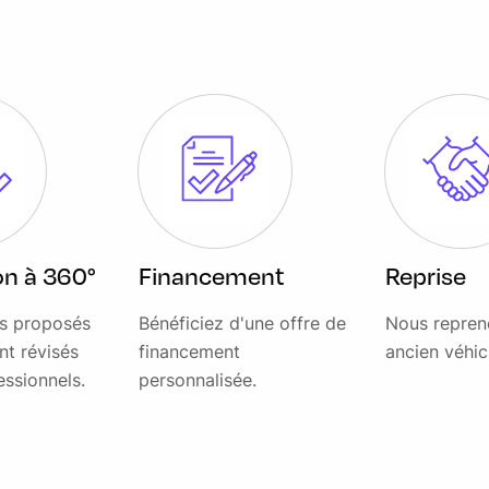
)
rk Grey contrastée Diamond Turned
ion à 360°
Financement
Reprise
es proposés
Bénéficiez d'une offre de
Nous repren
nt révisés
financement
ancien véhic
essionnels.
personnalisée.