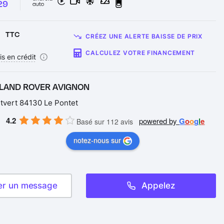
29
€
TTC
CRÉEZ UNE ALERTE BAISSE DE PRIX
CALCULEZ VOTRE FINANCEMENT
is en crédit
 LAND ROVER AVIGNON
tvert 84130 Le Pontet
4.2
powered by
G
o
o
g
l
e
Basé sur 112 avis
notez-nous sur
er un message
Appelez