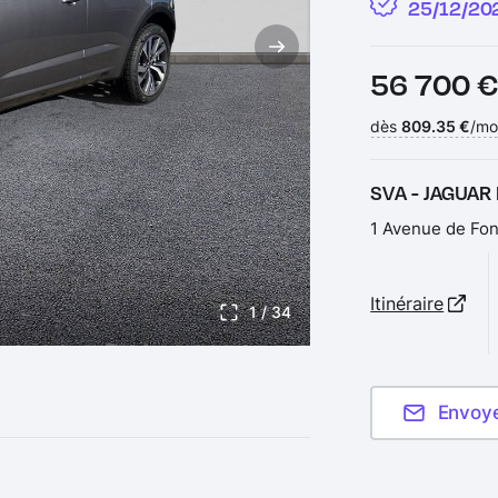
25/12/20
Prix :
56 700 
Financement :
dès
809.35 €
/mo
SVA - JAGUAR
1 Avenue de Fon
Itinéraire
1
/ 34
Envoy