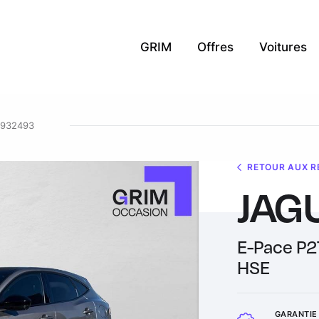
GRIM
Offres
Voitures
7932493
RETOUR AUX R
JAG
E-Pace P
HSE
GARANTIE