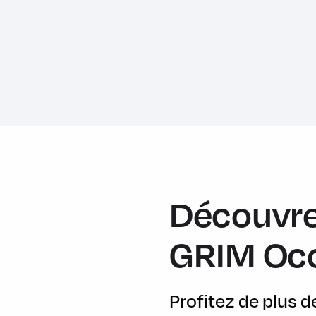
Contrôle de la vigilance du conducteur
Contrôle de progression toutes surfaces - ASPC
Contrôle Dynamique de la Stabilité (DSC)
Couvre-bagages
Détecteurs d'obstacles AV et AR
Détection de collision AR
Détection du trafic en marche AR
Direction électrique à assistance variable (EPAS)
Découvre
Double sortie d'échappement cachée derrière le bouclier
Ecran tactile 11,4"
GRIM Oc
Essieu arrière à propulsion electrique
Feux AR à LED et signature lumineuse
Profitez de plus 
Finition gloss black sur les ouies latérales