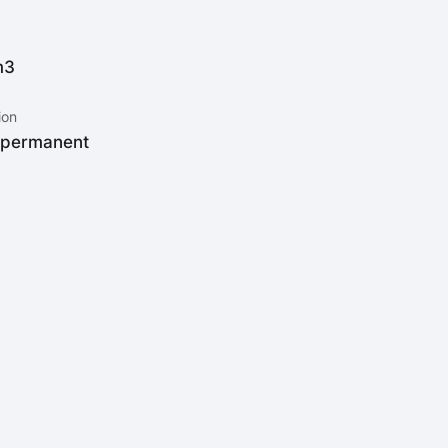
m3
ion
 permanent