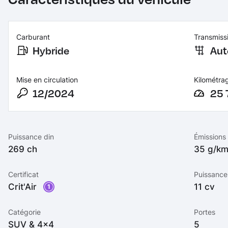
Carburant
Transmiss
Hybride
Aut
Mise en circulation
Kilométra
12/2024
25 
Puissance din
Émissions
269 ch
35 g/k
Certificat
Puissance 
Crit'Air
11 cv
1
Catégorie
Portes
SUV & 4x4
5