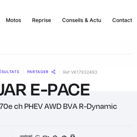
Motos
Reprise
Conseils & Actu
Contact
ÉSULTATS
PARTAGER
Ref VK17932493
UAR E-PACE
Message
Messenger
WhatsApp
Copy
Share
Link
270e ch PHEV AWD BVA R-Dynamic