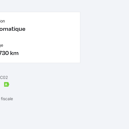
ion
omatique
ge
730 km
 C02
m
A
fiscale