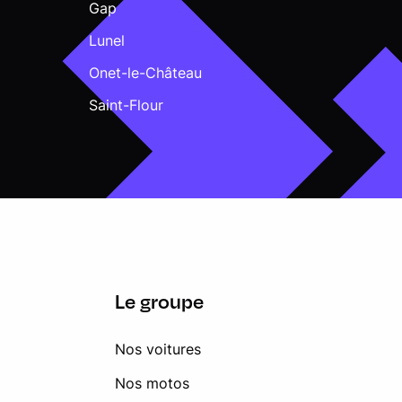
Gap
Lunel
Onet-le-Château
Saint-Flour
Le groupe
Nos voitures
Nos motos