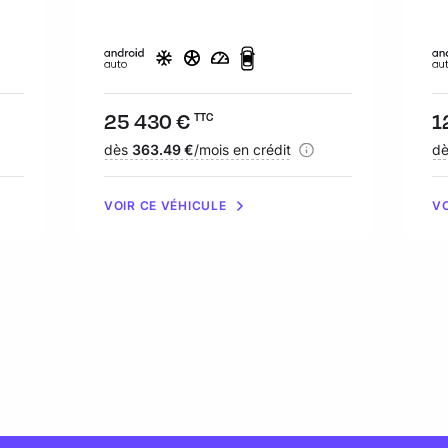
Prix :
25 430 €
Pr
1
TTC
Financement :
dès
363.49 €
/mois en crédit
Fi
d
VOIR CE VÉHICULE
VO