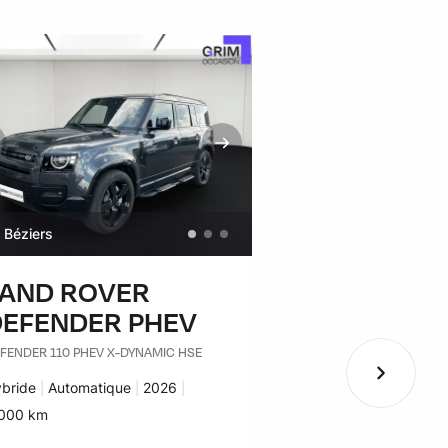
Béziers
Béziers
LAND ROVER
VOLKSWA
DEFENDER PHEV
GOLF
FENDER 110 PHEV X-DYNAMIC HSE
GOLF 1.4 HYBRID REC
DSG6 GTE
rburant :
bride
Transmission :
Automatique
Années :
2026
Carburant :
Hybride
Transmissi
Automatiq
lomètres :
000 km
Kilomètres :
39 934 km