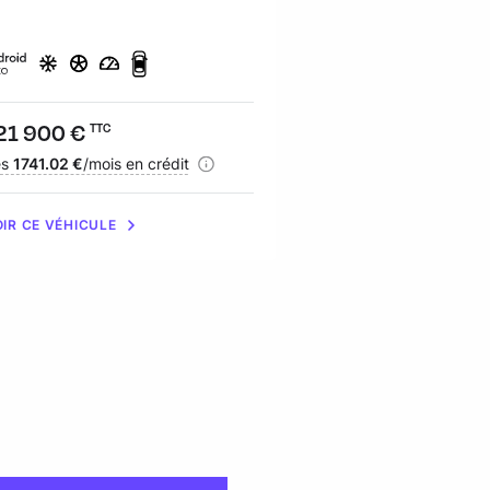
ix :
21 900 €
Prix :
32 490 €
TTC
TTC
nancement :
ès
1741.02 €
/mois en crédit
Financement :
dès
464.61 €
/mois e
IR CE VÉHICULE
VOIR CE VÉHICULE