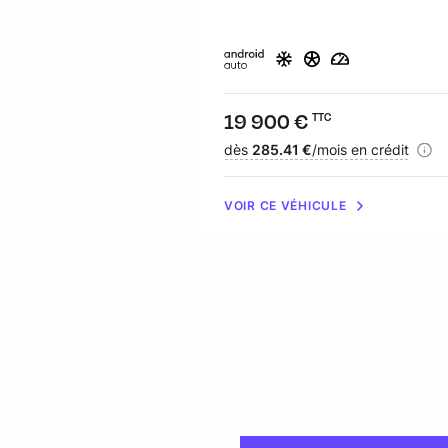
Prix :
19 900 €
TTC
Financement :
dès
285.41 €
/mois en crédit
VOIR CE VÉHICULE