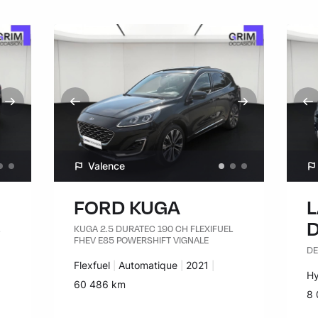
Valence
FORD KUGA
KUGA 2.5 DURATEC 190 CH FLEXIFUEL
FHEV E85 POWERSHIFT VIGNALE
DE
Carburant :
Flexfuel
Transmission :
Automatique
Années :
2021
Ca
Hy
Kilomètres :
60 486 km
Ki
8 