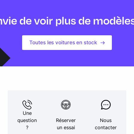
vie de voir plus de modèle
Toutes les voitures en stock
Une
question
Réserver
Nous
?
un essai
contacter