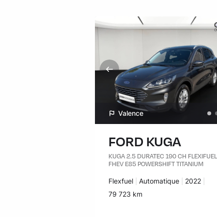
Valence
FORD KUGA
KUGA 2.5 DURATEC 190 CH FLEXIFUEL
FHEV E85 POWERSHIFT TITANIUM
Carburant :
Flexfuel
Transmission :
Automatique
Années :
2022
Kilomètres :
79 723 km