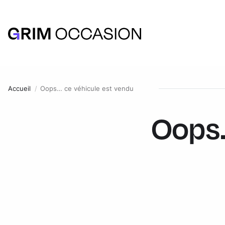
Accueil
Oops… ce véhicule est vendu
Oops.