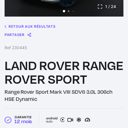
1
/ 24
RETOUR AUX RÉSULTATS
PARTAGER
Message
Messenger
WhatsApp
Copy
Share
Ref 230445
Link
LAND ROVER RANGE
ROVER SPORT
Range Rover Sport Mark VIII SDV6 3.0L 306ch
HSE Dynamic
GARANTIE
12 mois