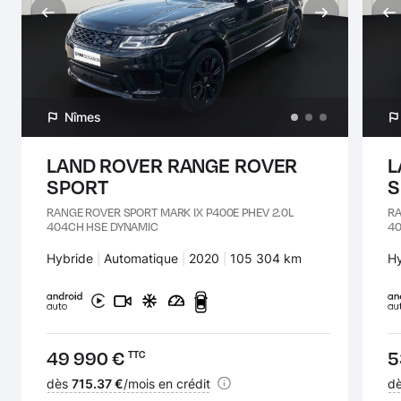
Nîmes
LAND ROVER RANGE ROVER
L
SPORT
S
RANGE ROVER SPORT MARK IX P400E PHEV 2.0L
RA
404CH HSE DYNAMIC
40
Carburant :
Hybride
Transmission :
Automatique
Années :
2020
Kilomètres :
105 304 km
Ca
H
Prix :
49 990 €
Pr
5
TTC
Financement :
dès
715.37 €
/mois en crédit
Fi
d