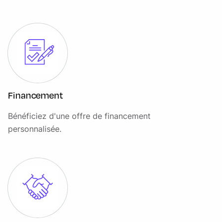
Projecteurs antibrouillard
Pro Services et point d'accès Wi-Fi
Radio numérique DAB
Régulateur de vitesse
Rétroviseur intérieur photosensible
Rétroviseurs extérieurs rabattables électriquement,
Financement
chauffants, avec mémoire de position et lampes
Bénéficiez d'une offre de financement
d'approche
personnalisée.
Roue de secours de taille réduite
Secure tracker pendant la durée de la garantie
Seuils de portes AV chromés avec marquage Range Rover
Sièges AV chauffants
Sièges en Cuir Windsor perforé, Sièges AV réglables
électriquement en 16x16 directions avec mémorisation