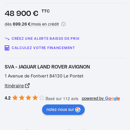
Prix :
48 900 €
TTC
Financement :
dès
699.26 €
/mois en crédit
CRÉEZ UNE ALERTE BAISSE DE PRIX
CALCULEZ VOTRE FINANCEMENT
SVA - JAGUAR LAND ROVER AVIGNON
1 Avenue de Fontvert 84130 Le Pontet
Itinéraire
4.2
powered by
G
o
o
g
l
e
Basé sur 112 avis
notez-nous sur