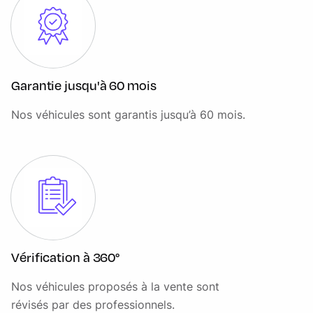
Finition Dark Engine Turned Aluminium
InControl Protect pendant la durée de la garantie
Jantes 21'' Style 5085
Garantie jusqu'à 60 mois
Lumière d'ambiance
Nos véhicules sont garantis jusqu’à 60 mois.
Mode Dynamique Adaptatif
Ouverture et fermeture électrique du hayon
Palettes de changement de vitesse en métal
Pare-brise chauffant
Pare-soleil simple avec éclairage de courtoisie
Pavillon Morzine Cirrus ou Ivory
Vérification à 360°
Pédalier finition Bright Metal
Nos véhicules proposés à la vente sont
Phares Matrix LED adaptatifs avec signature LED
révisés par des professionnels.