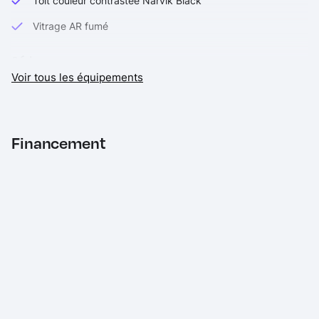
Toit couleur contrastée Narvik Black
Vitrage AR fumé
Série
Voir tous les équipements
Accoudoir central AR
Alarme volumétrique et périmétrique
Alerte de franchissement de ligne
Financement
Alerte de franchissement de ligne involontaire avec
freinage d'urgence autonome
Allumage automatique des phares
Android Auto
Apple CarPlay
Application smartphone Remote Premium
Badge Sport