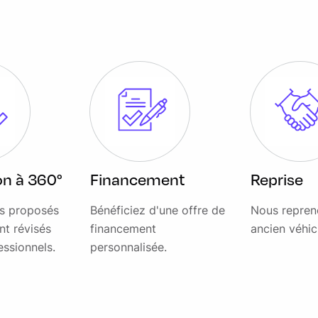
5/55 R19 111W
ion à 360°
Financement
Reprise
telligent
es proposés
Bénéficiez d'une offre de
Nous repren
nt révisés
financement
ancien véhic
essionnels.
personnalisée.