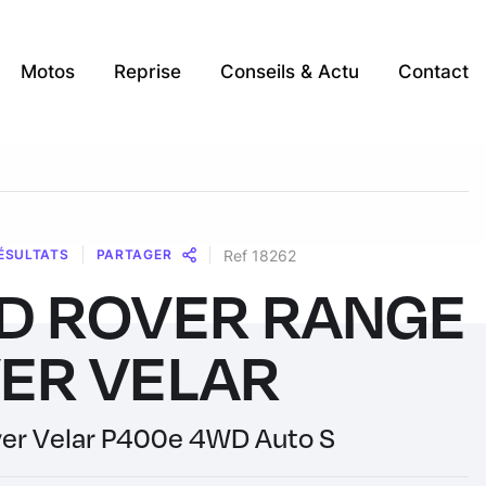
Motos
Reprise
Conseils & Actu
Contact
ÉSULTATS
PARTAGER
Ref 18262
D ROVER RANGE
Message
Messenger
WhatsApp
Copy
Share
Link
ER VELAR
er Velar P400e 4WD Auto S