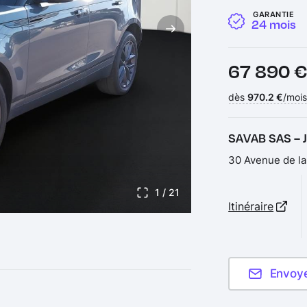
GARANTIE
24 mois
Prix :
67 890 
Financement :
dès
970.2 €
/mois
SAVAB SAS – 
30 Avenue de la
1
/ 21
Itinéraire
Envoy