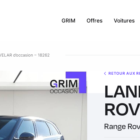
GRIM
Offres
Voitures
LAR d’occasion – 18262
RETOUR AUX R
LAN
ROV
Range Rov