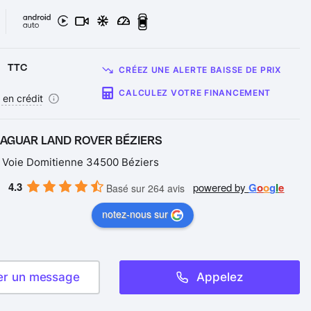
€
TTC
CRÉEZ UNE ALERTE BAISSE DE PRIX
CALCULEZ VOTRE FINANCEMENT
 en crédit
JAGUAR LAND ROVER BÉZIERS
 Voie Domitienne 34500 Béziers
4.3
powered by
G
o
o
g
l
e
Basé sur 264 avis
notez-nous sur
er un message
Appelez