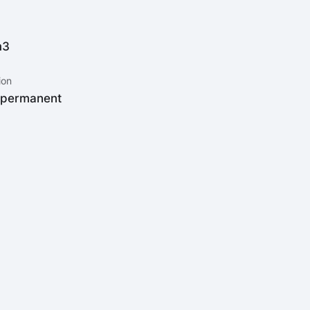
m3
ion
 permanent