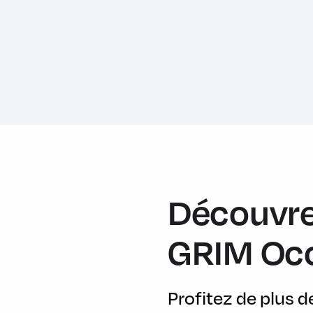
Caméra de recul
Chargeur sans fil à induction
Clignotants à défilement AR
Climatisation automatique 2 zones
Colonne de direction ajustable électriquement
Contrôle de la vigilance du conducteur
Contrôle de progression en tout-terrain - ATPC
Contrôle de stabilité (DSC)
Découvre
Contrôle de vitesse en descente (HDC)
Couvre-bagage
GRIM Oc
Détecteur d'obstacle AV/AR
Déverrouillage à l'approche, Verrouilage à l'éloignement
Profitez de plus 
Direction électrique à assistance variable (EPAS)