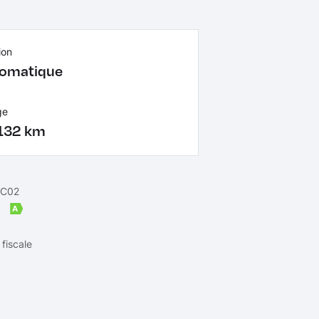
ion
omatique
ge
132 km
 C02
m
A
fiscale