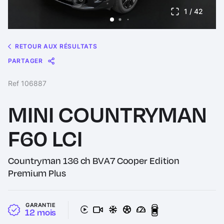
1
/ 42
RETOUR AUX RÉSULTATS
PARTAGER
Message
Messenger
WhatsApp
Copy
Share
Ref 106887
Link
MINI COUNTRYMAN
F60 LCI
Countryman 136 ch BVA7 Cooper Edition
Premium Plus
GARANTIE
12 mois