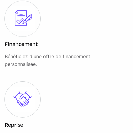
Frein à main électrique
Inserts décoratifs Piano Black
Instrumentation digitale avancée
Jantes en alliage 17" design "Channel Spoke Black" 7.5 J ×
Financement
17 / pneumatique 225/55 R 17
Bénéficiez d'une offre de financement
Kit de réparation de pneus
personnalisée.
Kit Eclairage
Kit Rangement
MINI Connected
MINI Driving Modes
MINI Excitement package
MINI Safety (Assistance à la conduite)
Reprise