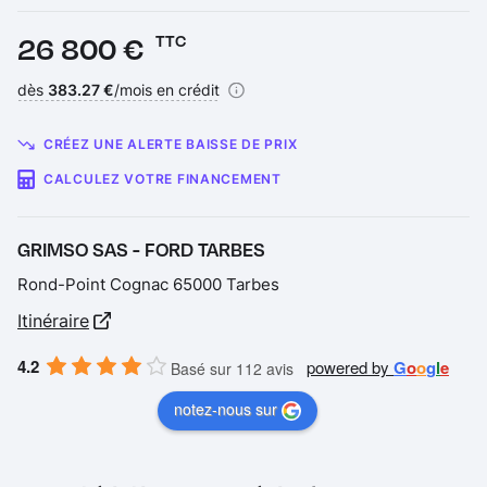
Prix :
26 800 €
TTC
Financement :
dès
383.27 €
/mois en crédit
CRÉEZ UNE ALERTE BAISSE DE PRIX
CALCULEZ VOTRE FINANCEMENT
GRIMSO SAS - FORD TARBES
Rond-Point Cognac 65000 Tarbes
Itinéraire
4.2
powered by
G
o
o
g
l
e
Basé sur 112 avis
notez-nous sur