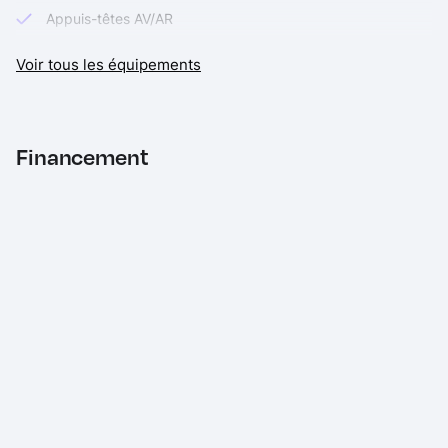
Appuis-têtes AV/AR
Avertisseur sonore
Voir tous les équipements
Baguette en chrome sur le pourtour inférieur de toutes les
vitres
Banquette AR coulissante Réglage longitudinal des sièges
Financement
AR sur 13 cm, division 60:40 de la surface d'assise.
Dossier rabattable 40:20:40. Réglage du dossier en
positions Cargo et Confort
Boîte de vitesses automatique à double embrayage à 7
rapports
Buses de lave-glace et rétroviseurs extérieurs dégivrants
Caméra de recul
Cerclage de la calandre en chrome et 3 barres de
calandre en Schwarz à haute brillance
Ciel de pavillon Satellite Grey