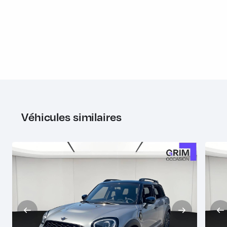
Réglage électrique des sièges avec fonction mémoire
Réglage en hauteur du siège passager AV
Régulateur de vitesse actif
Remote Services (3 ans)
Rétroviseur intérieur anti-éblouissement électrochrome
Rétroviseurs rabattable électriquement et fonction anti-
éblouissement côté conducteur
Véhicules similaires
RTTI (Info Trafic en temps réel, 3 ans)
Sellerie Tissu "Firework"
Services Connected Drive (3 ans)
Sidescuttle en noir, avec clignotant blanc
Sièges AV chauffants
Sièges AV Sport