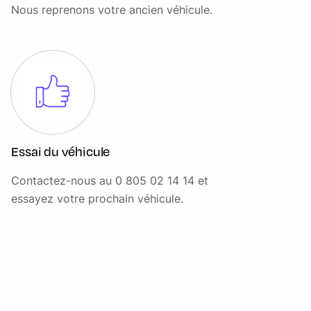
Nouvelle instrumentation digitale avancée
Nous reprenons votre ancien véhicule.
Ordinateur de bord multifonctions
Performance Control
Poignée de hayon en piano black
Poignées de portes en chrome
Poignées intérieures de portes chromées
Essai du véhicule
Points d'ancrage pour jusqu'à deux sièges enfants ISOFIX
sur la banquette arrière
Contactez-nous au 0 805 02 14 14 et
Porte-boissons (2)
essayez votre prochain véhicule.
Prise 12 V dans la console centrale AV
Projecteurs antibrouillard AV à LED
Projecteurs Full LED à faisceaux adaptatifs à fond noir
Radars de stationnement AR