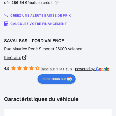
Financement :
dès
286.54 €
/mois en crédit
CRÉEZ UNE ALERTE BAISSE DE PRIX
CALCULEZ VOTRE FINANCEMENT
SAVAL SAS – FORD VALENCE
Rue Maurice René Simonet 26000 Valence
Itinéraire
4.5
powered by
G
o
o
g
l
e
Basé sur 1741 avis
notez-nous sur
Caractéristiques du véhicule