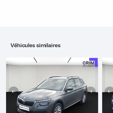
parking en cuir
Porte bouteilles (0,5L) dans les portières AR
Porte bouteilles (1,5L) dans les portières AV
Porte gilet de sécurité
Porte lunettes intégré au plafonnier
Véhicules similaires
Porte-ticket sur côté gauche du pare-brise
Préparation pour dispositif d'attelage
Prise 12 V dans le coffre
Projecteurs AR Full LED avec clignotants à défilement
Projecteurs AV Full LED incluant feux antibrouillard et
système d'éclairage autoadaptatif AFS
Radars de stationnement AV/AR
Radio numérique DAB (Digital Audio Broadcasting)