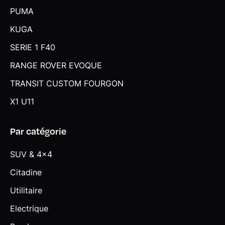
Tapis de sol textile
PUMA
Verrouillage centralisé incluant 2 clés pliantes
KUGA
Vitres AR électriques avec système à impulsion
SERIE 1 F40
Vitres AR et lunette AR surteintées
RANGE ROVER EVOQUE
Vitres AV électriques avec système à impulsion
TRANSIT CUSTOM FOURGON
Vitres teintées
X1 U11
Volant 2 branches en cuir
Par catégorie
Volant multifonctions
Volant réglable en hauteur et en profondeur
SUV & 4x4
Citadine
Utilitaire
Electrique