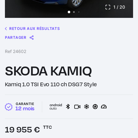
1
/ 20
RETOUR AUX RÉSULTATS
PARTAGER
Message
Messenger
WhatsApp
Copy
Share
Ref 24602
Link
SKODA KAMIQ
Kamiq 1.0 TSI Evo 110 ch DSG7 Style
GARANTIE
12 mois
Prix :
19 955 €
TTC