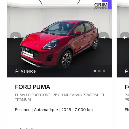
Valence
FORD PUMA
F
PUMA 1.0 ECOBOOST 125 CH MHEV S&S POWERSHIFT
PU
TITANIUM
P
Carburant :
Essence
Transmission :
Automatique
Années :
2026
Kilomètres :
7 000 km
Ca
El