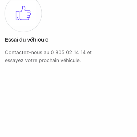
Rétroviseur intérieur électrochromatique
Rétroviseurs extérieurs réglables et rabattables
électriquement et chauffants avec éclairage de courtoisie
Ridelle à verrouillage électrique
Essai du véhicule
Sélecteur rotatif des modes de conduite
Contactez-nous au 0 805 02 14 14 et
Sellerie cuir
essayez votre prochain véhicule.
Siège conducteur électrique réglable 8 positions
Siège conducteur et siège passager chauffants
Siège passager réglable à 4 positions
Suspension AR - Essieu rigide, ressorts à lames et
amortisseurs double action
Suspension AV - Roues indépendantes à double triangle,
ressorts hélicoidaux et amortisseurs tubulaires et barre
anti-roulis