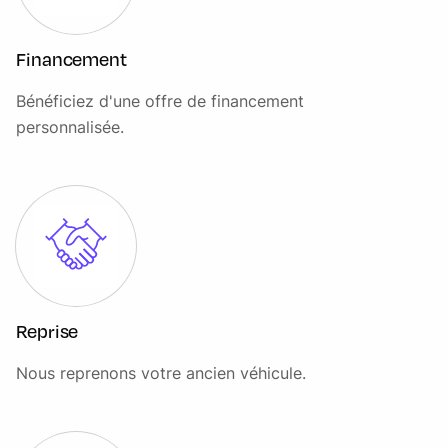
Pare-chocs AV bi-ton avec insert aluminium
Financement
Phares anti-brouillard AV à LED
Bénéficiez d'une offre de financement
Phares réflecteurs LED pour les feux de croisement et de
personnalisée.
route
Plancher moquette
Poignées de portes couleur carrosserie
Pommeau de levier de vitesses gainé cuir
Protection de plateau avec prise 12V
Protection du réservoir de carburant
Reprise
Protection sous moteur
Nous reprenons votre ancien véhicule.
Réglage manuel de la hauteur des phares
Réservoir 80 Litres