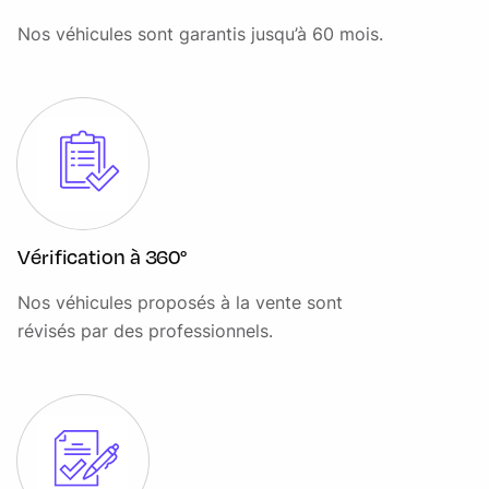
Grille de calandre noire et Double Barres transversales
Nos véhicules sont garantis jusqu’à 60 mois.
noires
Hayon à ouverture assistée
Jantes alliage 18" avec pneus toute saison 255/65 R18
comprend roue de secours alu
Marche-pieds integre pare-chocs AR
Marchepieds latéraux
Miroir de courtoisie conducteur
Vérification à 360°
Miroir de courtoisie passager
Nos véhicules proposés à la vente sont
révisés par des professionnels.
Modem embarqué FordPass
Ouverture et démarrage sans clé (Keyless)
PACK TECHNOLOGIE 20
Pare-brise chauffant
Pare-chocs AR contrastant avec marche-pied central