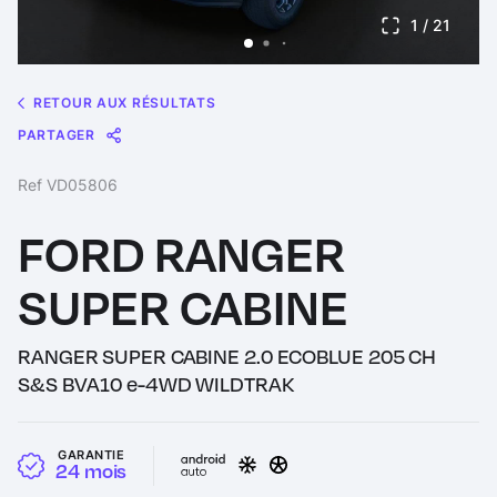
1
/ 21
RETOUR AUX RÉSULTATS
PARTAGER
Message
Messenger
WhatsApp
Copy
Share
Ref VD05806
Link
FORD RANGER
SUPER CABINE
RANGER SUPER CABINE 2.0 ECOBLUE 205 CH
S&S BVA10 e-4WD WILDTRAK
GARANTIE
24 mois