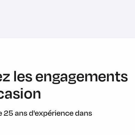
rgement
z les engagements
casion
nt de chargement en deux étapes : 1
de 25 ans d'expérience dans
grés