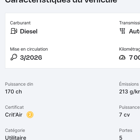
Carburant
Transmiss
Diesel
Aut
Mise en circulation
Kilométra
3/2026
7 0
Puissance din
Émissions
170 ch
213 g/
Certificat
Puissance 
Crit'Air
7 cv
2
Catégorie
Portes
Utilitaire
5