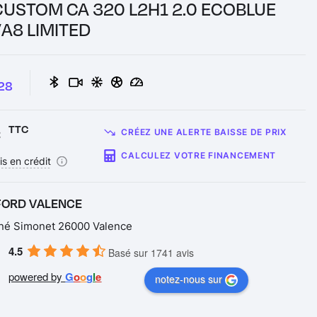
CUSTOM CA 320 L2H1 2.0 ECOBLUE
VA8 LIMITED
28
€
TTC
CRÉEZ UNE ALERTE BAISSE DE PRIX
CALCULEZ VOTRE FINANCEMENT
is en crédit
 FORD VALENCE
né Simonet 26000 Valence
4.5
Basé sur 1741 avis
powered by
G
o
o
g
l
e
notez-nous sur