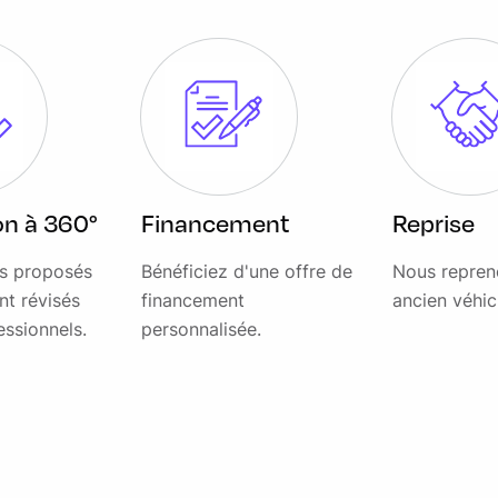
ion à 360°
Financement
Reprise
AR
es proposés
Bénéficiez d'une offre de
Nous repren
nt révisés
financement
ancien véhic
T BSW
essionnels.
personnalisée.