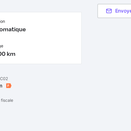
Envoy
ion
omatique
ge
00 km
 C02
km
F
fiscale