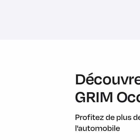
Cloison de séparation métallique pleine avec trappe de cha
Cloison de séparation moulée
Combiné d'instrumentation mixte analogique/numérique 8,3''
Console de rangement au pavillon
Contrôle adaptatif de la charge (LAC)
Contrôle de pression des pneumatiques
Découvre
Contrôle dynamique de la trajectoire (ESP) avec ABS
Désactivation de l'airbag passager
GRIM Oc
Déverrouillage des portes indépendant cabine et compartime
pression = portes AV/AR, 2 pressions = toutes portes
Direction assistée
Profitez de plus 
l'automobile
Dispositif de retenue d'ouverture des portes AR à 90/180 de
Eclairage à LED renforcé du compartiment de chargement