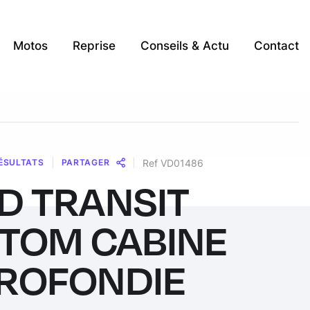
Motos
Reprise
Conseils & Actu
Contact
ÉSULTATS
PARTAGER
Ref VD01486
D TRANSIT
Message
Messenger
WhatsApp
Copy
Share
Link
TOM CABINE
ROFONDIE