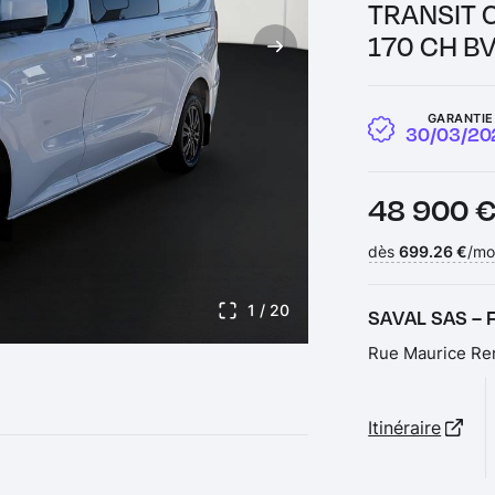
TRANSIT 
170 CH B
GARANTIE
30/03/20
Prix :
48 900 
Financement :
dès
699.26 €
/mo
1
/ 20
SAVAL SAS –
Rue Maurice Re
Itinéraire