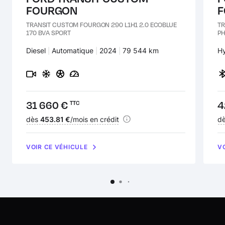
FOURGON
F
Volant réglable en hauteur et profondeur
TRANSIT CUSTOM FOURGON 290 L1H1 2.0 ECOBLUE
TR
170 BVA SPORT
PH
Carburant :
Diesel
Transmission :
Automatique
Années :
2024
Kilomètres :
79 544 km
Ca
H
Prix :
31 660 €
Pr
4
TTC
Financement :
dès
453.81 €
/mois en crédit
Fi
d
VOIR CE VÉHICULE
V