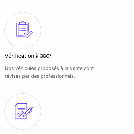
Goodyear Standard
Kit de réparation pneumatique anti-crevaison
Lave/essuie-glaces AV automatique à détecteur de pluie
Ligne de toit basse
Modem embarqué 5G FordPass Connect
Vérification à 360°
Pack Assistance conduite 2 Assistant pré-collision
(caméra), Aide au maintien dans la voie, Régulateur /
Nos véhicules proposés à la vente sont
limiteur de vitesse intelligent, Reconnaissance des
révisés par des professionnels.
panneaux de signalisation, Alerte de circulation à contre-
sens, Alerte de vigilance conducteurt, Aide au
stationnement AV/AR, Caméra de recul
Pack Sièges 36 - Complet (3 places) - Garnissage:
Windsor Style 1, Cuir Sensico - Siège conducteur chauffant
avec soutien lombaire, accoudoir intérieur ajustable et
réglage manuel du siège en 4 directions - Banquette
passager 2 places chauffante - Bac de rangement au
tableau de bord - petit modèle - Tablette de siège AV -