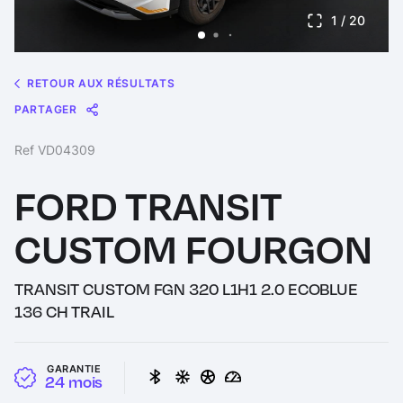
1
/ 20
RETOUR AUX RÉSULTATS
PARTAGER
Message
Messenger
WhatsApp
Copy
Share
Ref VD04309
Link
FORD TRANSIT
CUSTOM FOURGON
TRANSIT CUSTOM FGN 320 L1H1 2.0 ECOBLUE
136 CH TRAIL
GARANTIE
24 mois