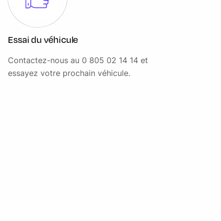
Réservoir AdBlue 20 Litres
Rétroviseurs extérieurs chauffants réglables
Essai du véhicule
électriquement et rabattables automatiquement avec
répétiteurs de clignotant - couleur carrosserie
Contactez-nous au 0 805 02 14 14 et
Rétroviseurs extérieurs couleur carrosserie
essayez votre prochain véhicule.
Revêtement du plancher de cabine en caoutchouc
Serrures haute sécurité
Siège conducteur/passager chauffant automatique
Signal sonore de non fermeture des portes lors du
verrouillage
Signal sonore d'ouverture des portes en roulant
Support lombaires du siège conducteur
Suspension AR indépendante à bras tirés avec ressorts
hélicoïdaux et amortisseurs à gaz