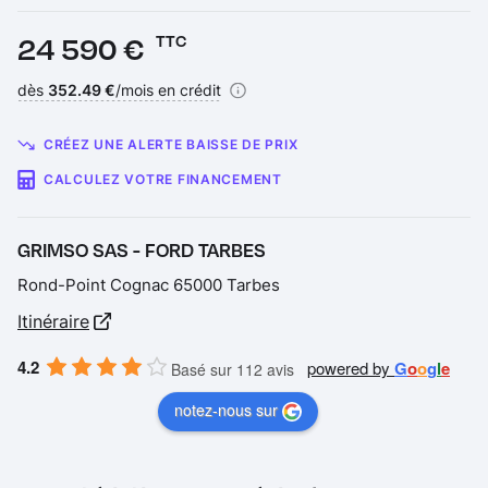
Prix :
24 590 €
TTC
Financement :
dès
352.49 €
/mois en crédit
CRÉEZ UNE ALERTE BAISSE DE PRIX
CALCULEZ VOTRE FINANCEMENT
GRIMSO SAS - FORD TARBES
Rond-Point Cognac 65000 Tarbes
Itinéraire
4.2
powered by
G
o
o
g
l
e
Basé sur 112 avis
notez-nous sur