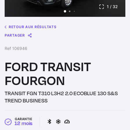
1
/ 32
RETOUR AUX RÉSULTATS
PARTAGER
Message
Messenger
WhatsApp
Copy
Share
Ref 106946
Link
FORD TRANSIT
FOURGON
TRANSIT FGN T310 L3H2 2.0 ECOBLUE 130 S&S
TREND BUSINESS
GARANTIE
12 mois