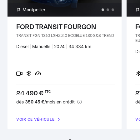
Verrouillage automatique des portes en roulant au-delà de
8 km/h
Montpellier
Verrouillage centralisé à commande à distance
FORD TRANSIT FOURGON
F
Vide-poches dans les portes AV
TRANSIT FGN T310 L2H2 2.0 ECOBLUE 130 S&S TREND
TR
EU
Vitres teintées
Carburant :
Diesel
Transmission :
Manuelle
Années :
2024
Kilomètres :
34 334 km
Ca
Di
Volant réglable en hauteur et profondeur
Volant SENSICO effet cuir
Prix :
24 490 €
Pr
2
TTC
Financement :
dès
350.45 €
/mois en crédit
Fi
d
VOIR CE VÉHICULE
V