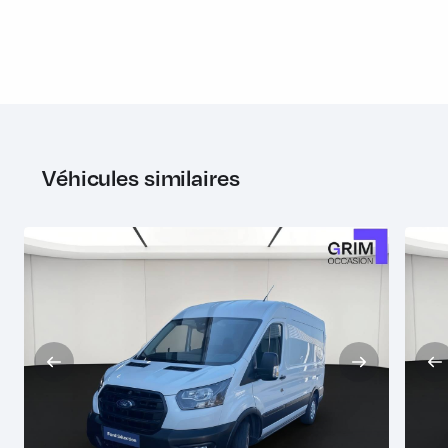
accoudoir coté droit et réglage lombaire
Signal sonore de non fermeture des portes lors du
verrouillage
Stabilisateur de vent latéral
Suspension AR à ressorts à lames et amortisseurs à gaz
Suspension AV indépendante à éléments de type
Véhicules similaires
McPherson, ressorts hélicoïdaux à rigidité progressive
barre antiroulis et amortisseurs à gaz
Système audio 13 avec DAB, Bluetooth, prise USB, 4 HP,
commande au volant, prise auxiliaire
Système de protection anti-retournement (ROM)
Système Stop & Start
Témoin de passage des vitesses
Trappe à carburant Ford EasyFuel