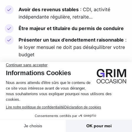
Avoir des revenus stables
: CDI, activité
indépendante régulière, retraite…
Être majeur et titulaire du permis de conduire
Présenter un taux d’endettement raisonnable
:
le loyer mensuel ne doit pas déséquilibrer votre
budget
Justifier de votre situation financière
: bulletins
de salaire, avis d’imposition, justificatif de
domicile
Certaines offres sont également ouvertes aux
jeunes conducteurs ou aux étudiants, sous
réserve de garanties supplémentaires (caution
parentale, apport, etc.).