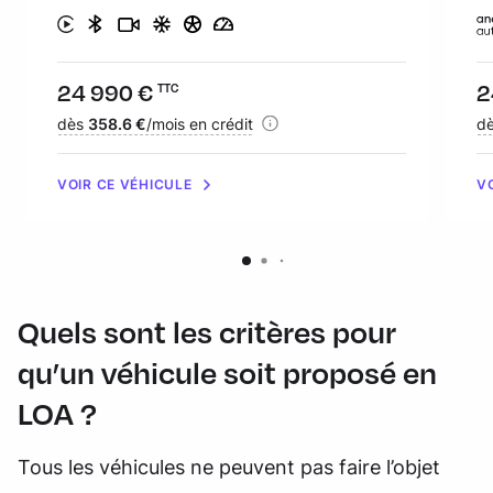
Prix :
24 990 €
Pr
2
TTC
Financement :
dès
358.6 €
/mois en crédit
Fi
d
VOIR CE VÉHICULE
V
Quels sont les critères pour
qu’un véhicule soit proposé en
LOA ?
Tous les véhicules ne peuvent pas faire l’objet