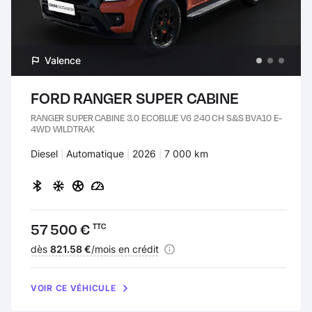
Valence
FORD RANGER SUPER CABINE
RANGER SUPER CABINE 3.0 ECOBLUE V6 240 CH S&S BVA10 E-
4WD WILDTRAK
Carburant :
Diesel
Transmission :
Automatique
Années :
2026
Kilomètres :
7 000 km
Prix :
57 500 €
TTC
Financement :
dès
821.58 €
/mois en crédit
VOIR CE VÉHICULE