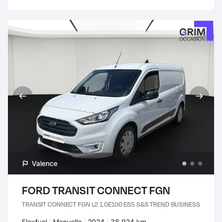
Valence
FORD TRANSIT CONNECT FGN
TRANSIT CONNECT FGN L2 1.0E100 E85 S&S TREND BUSINESS
Carburant :
Flexfuel
Transmission :
Manuelle
Années :
2024
Kilomètres :
38 924 km