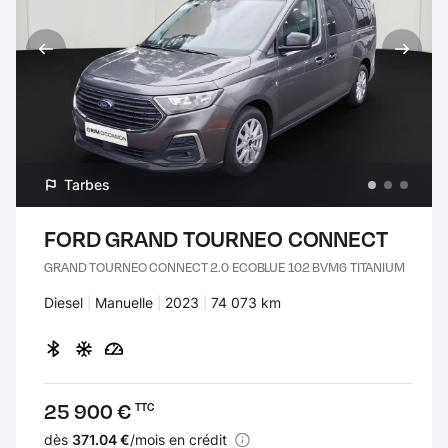
Tarbes
FORD GRAND TOURNEO CONNECT
GRAND TOURNEO CONNECT 2.0 ECOBLUE 102 BVM6 TITANIUM
Carburant :
Diesel
Transmission :
Manuelle
Années :
2023
Kilomètres :
74 073 km
Prix :
25 900 €
TTC
Financement :
dès
371.04 €
/mois en crédit