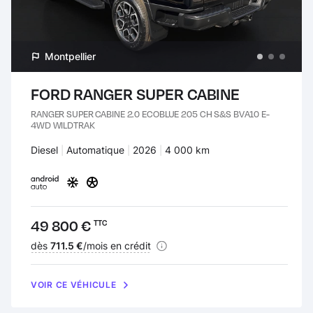
Montpellier
FORD RANGER SUPER CABINE
RANGER SUPER CABINE 2.0 ECOBLUE 205 CH S&S BVA10 E-
4WD WILDTRAK
Carburant :
Diesel
Transmission :
Automatique
Années :
2026
Kilomètres :
4 000 km
Prix :
49 800 €
TTC
Financement :
dès
711.5 €
/mois en crédit
VOIR CE VÉHICULE