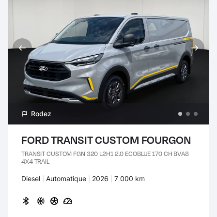
Rodez
FORD TRANSIT CUSTOM FOURGON
TRANSIT CUSTOM FGN 320 L2H1 2.0 ECOBLUE 170 CH BVA8
4X4 TRAIL
Carburant :
Diesel
Transmission :
Automatique
Années :
2026
Kilomètres :
7 000 km