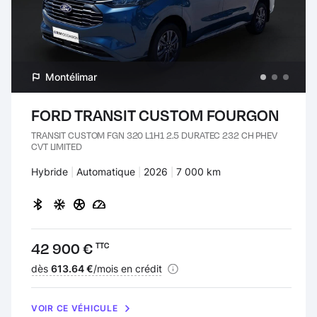
Montélimar
FORD TRANSIT CUSTOM FOURGON
TRANSIT CUSTOM FGN 320 L1H1 2.5 DURATEC 232 CH PHEV
CVT LIMITED
Carburant :
Hybride
Transmission :
Automatique
Années :
2026
Kilomètres :
7 000 km
Prix :
42 900 €
TTC
Financement :
dès
613.64 €
/mois en crédit
VOIR CE VÉHICULE