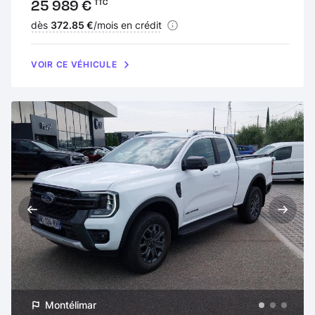
Prix :
25 989 €
TTC
Financement :
dès
372.85 €
/mois en crédit
VOIR CE VÉHICULE
Montélimar