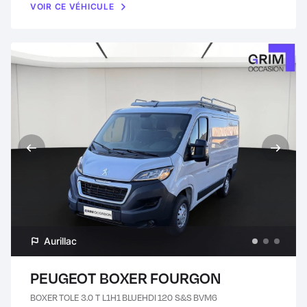
VOIR CE VÉHICULE
Aurillac
PEUGEOT BOXER FOURGON
BOXER TOLE 3.0 T L1H1 BLUEHDI 120 S&S BVM6