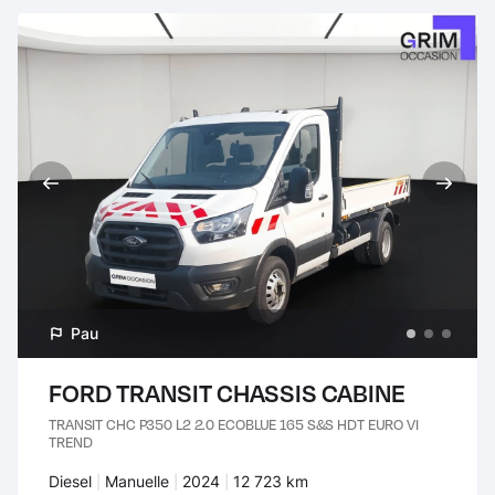
Pau
FORD TRANSIT CHASSIS CABINE
TRANSIT CHC P350 L2 2.0 ECOBLUE 165 S&S HDT EURO VI
TREND
Carburant :
Diesel
Transmission :
Manuelle
Années :
2024
Kilomètres :
12 723 km