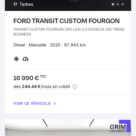
Tarbes
FORD TRANSIT CUSTOM FOURGON
TRANSIT CUSTOM FOURGON 280 L1H1 2.0 ECOBLUE 130 TREND
BUSINESS
Carburant :
Diesel
Transmission :
Manuelle
Années :
2020
Kilomètres :
97 943 km
Prix :
16 990 €
TTC
Financement :
dès
244.44 €
/mois en crédit
VOIR CE VÉHICULE