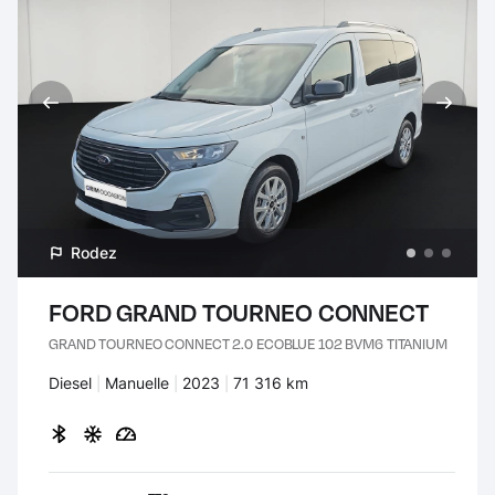
Rodez
FORD GRAND TOURNEO CONNECT
GRAND TOURNEO CONNECT 2.0 ECOBLUE 102 BVM6 TITANIUM
Carburant :
Diesel
Transmission :
Manuelle
Années :
2023
Kilomètres :
71 316 km