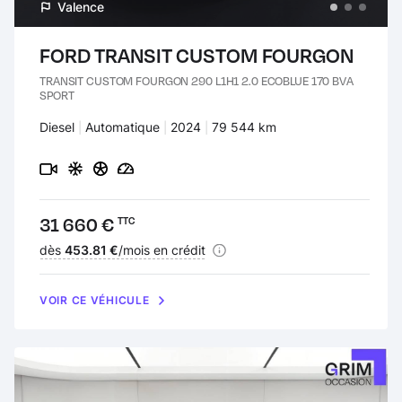
Valence
FORD TRANSIT CUSTOM FOURGON
TRANSIT CUSTOM FOURGON 290 L1H1 2.0 ECOBLUE 170 BVA
SPORT
Carburant :
Diesel
Transmission :
Automatique
Années :
2024
Kilomètres :
79 544 km
Prix :
31 660 €
TTC
Financement :
dès
453.81 €
/mois en crédit
VOIR CE VÉHICULE