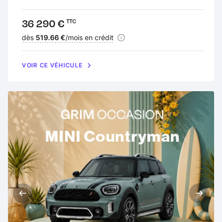
Prix :
36 290 €
TTC
Financement :
dès
519.66 €
/mois en crédit
VOIR CE VÉHICULE