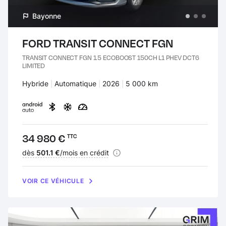
Bayonne
FORD TRANSIT CONNECT FGN
TRANSIT CONNECT FGN 1.5 ECOBOOST 150CH L1 PHEV DCT6
LIMITED
Carburant :
Hybride
Transmission :
Automatique
Années :
2026
Kilomètres :
5 000 km
Prix :
34 980 €
TTC
Financement :
dès
501.1 €
/mois en crédit
VOIR CE VÉHICULE