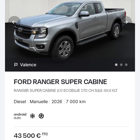
Valence
FORD RANGER SUPER CABINE
RANGER SUPER CABINE 2.0 ECOBLUE 170 CH S&S 4X4 XLT
Carburant :
Diesel
Transmission :
Manuelle
Années :
2026
Kilomètres :
7 000 km
Prix :
43 500 €
TTC