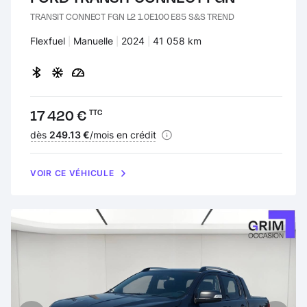
TRANSIT CONNECT FGN L2 1.0E100 E85 S&S TREND
Carburant :
Flexfuel
Transmission :
Manuelle
Années :
2024
Kilomètres :
41 058 km
Prix :
17 420 €
TTC
Financement :
dès
249.13 €
/mois en crédit
VOIR CE VÉHICULE