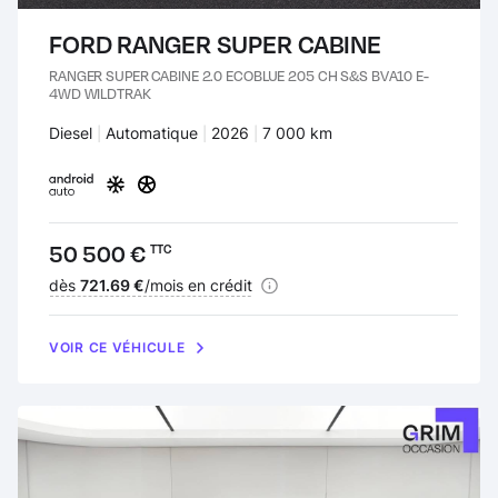
FORD RANGER SUPER CABINE
RANGER SUPER CABINE 2.0 ECOBLUE 205 CH S&S BVA10 E-
4WD WILDTRAK
Carburant :
Diesel
Transmission :
Automatique
Années :
2026
Kilomètres :
7 000 km
Prix :
50 500 €
TTC
Financement :
dès
721.69 €
/mois en crédit
VOIR CE VÉHICULE