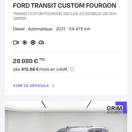
FORD TRANSIT CUSTOM FOURGON
TRANSIT CUSTOM FOURGON 320 L1H1 2.0 ECOBLUE 185 BVA
LIMITED
Carburant :
Diesel
Transmission :
Automatique
Années :
2021
Kilomètres :
54 475 km
Prix :
28 989 €
TTC
Financement :
dès
415.66 €
/mois en crédit
VOIR CE VÉHICULE