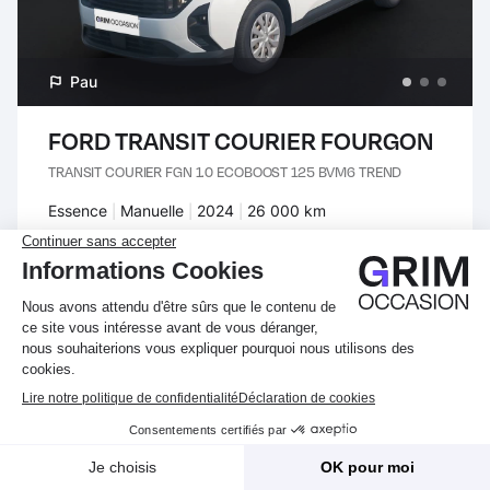
Pau
FORD TRANSIT COURIER FOURGON
TRANSIT COURIER FGN 1.0 ECOBOOST 125 BVM6 TREND
Carburant :
Essence
Transmission :
Manuelle
Années :
2024
Kilomètres :
26 000 km
Prix :
16 990 €
TTC
Financement :
dès
244.44 €
/mois en crédit
VOIR CE VÉHICULE
Filtrer
Créez une alerte