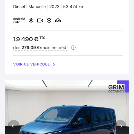
Carburant :
Diesel
Transmission :
Manuelle
Années :
2023
Kilomètres :
53 474 km
Prix :
19 490 €
TTC
Financement :
dès
279.09 €
/mois en crédit
VOIR CE VÉHICULE