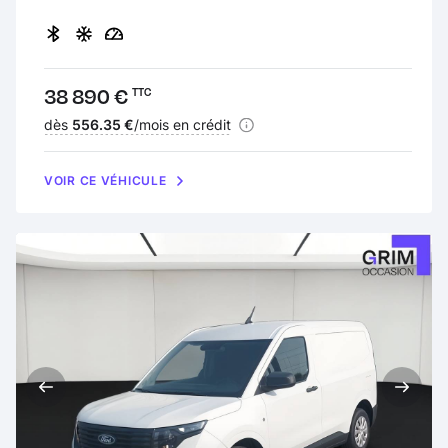
Prix :
38 890 €
TTC
Financement :
dès
556.35 €
/mois en crédit
VOIR CE VÉHICULE