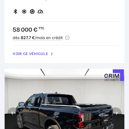
Prix :
58 000 €
TTC
Financement :
dès
827.7 €
/mois en crédit
VOIR CE VÉHICULE