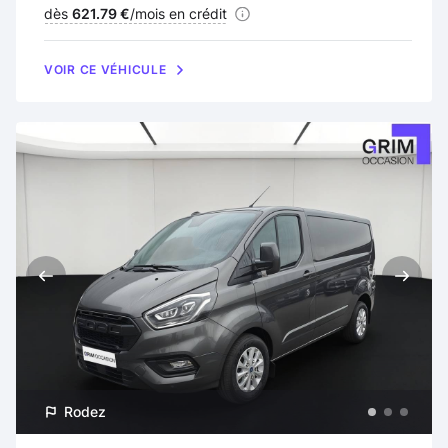
Financement :
dès
621.79 €
/mois en crédit
VOIR CE VÉHICULE
Rodez