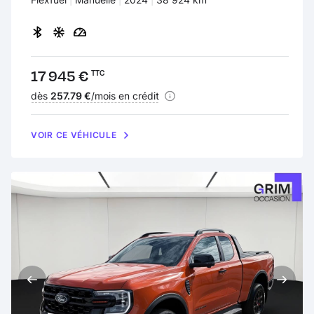
Prix :
17 945 €
TTC
Financement :
dès
257.79 €
/mois en crédit
VOIR CE VÉHICULE