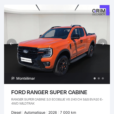
Montélimar
FORD RANGER SUPER CABINE
RANGER SUPER CABINE 3.0 ECOBLUE V6 240 CH S&S BVA10 E-
4WD WILDTRAK
Carburant :
Diesel
Transmission :
Automatique
Années :
2026
Kilomètres :
7 000 km