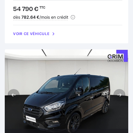
Prix :
54 790 €
TTC
Financement :
dès
782.64 €
/mois en crédit
VOIR CE VÉHICULE