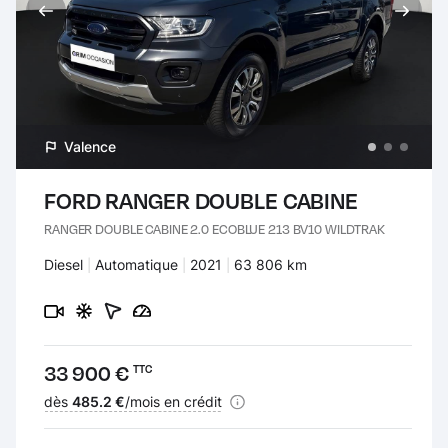
Valence
FORD RANGER DOUBLE CABINE
RANGER DOUBLE CABINE 2.0 ECOBLUE 213 BV10 WILDTRAK
Carburant :
Diesel
Transmission :
Automatique
Années :
2021
Kilomètres :
63 806 km
Prix :
33 900 €
TTC
Financement :
dès
485.2 €
/mois en crédit