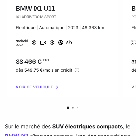
BMW iX1 U11
B
IX1 XDRIVE30 M SPORT
IX
Carburant :
Electrique
Transmission :
Automatique
Années :
2023
Kilomètres :
48 363 km
Ca
El
Prix :
38 466 €
TTC
Pr
3
Financement :
dès
549.75 €
/mois en crédit
Fi
d
VOIR CE VÉHICULE
V
Sur le marché des
SUV électriques compacts
, le