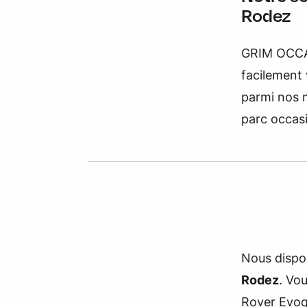
Rodez
GRIM OCCAS
facilement
parmi nos m
parc occas
Nous dispo
Rodez
. Vo
Rover Evoq