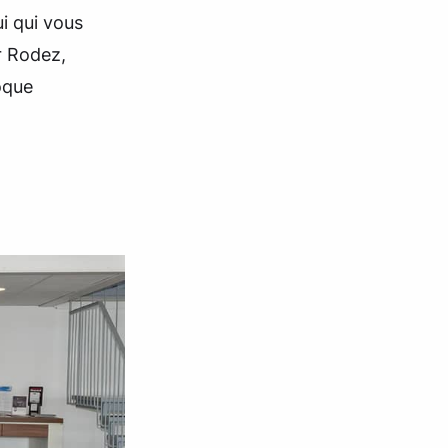
i qui vous
r Rodez,
oque