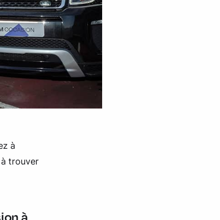
ez à
 à trouver
ion à