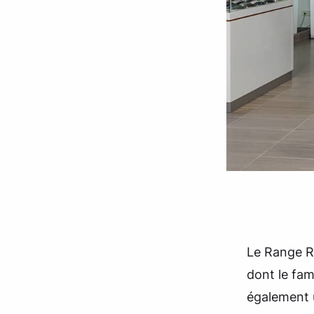
Le Range R
dont le fam
également 