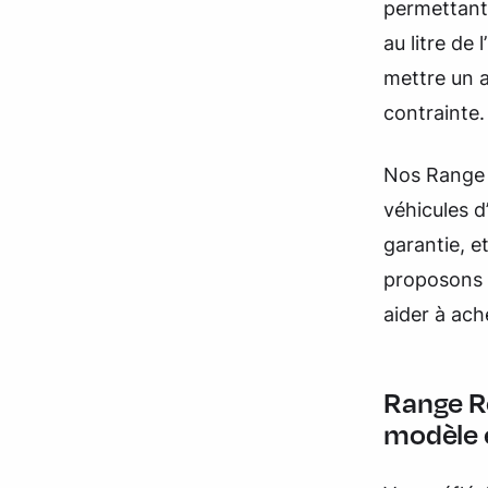
permettant 
au litre de 
mettre un 
contrainte.
Nos Range R
véhicules 
garantie, e
proposons 
aider à ac
Range R
modèle 