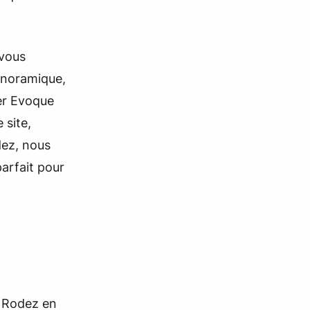
 vous
anoramique,
er Evoque
 site,
dez, nous
arfait pour
à Rodez en