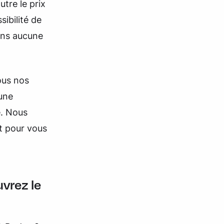
utre le prix
sibilité de
ans aucune
ous nos
une
e. Nous
t pour vous
vrez le