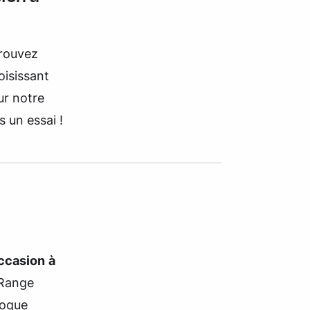
Trouvez
isissant
ur notre
s un essai !
ccasion
à
 Range
voque