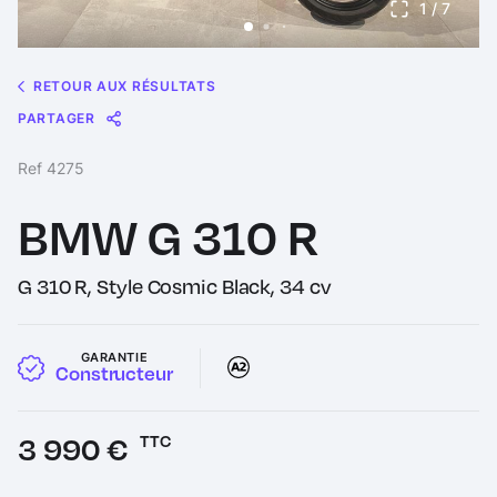
1
/ 7
RETOUR AUX RÉSULTATS
PARTAGER
Message
Messenger
WhatsApp
Copy
Share
Ref 4275
Link
BMW G 310 R
G 310 R, Style Cosmic Black, 34 cv
GARANTIE
Constructeur
Prix :
3 990 €
TTC