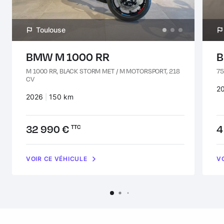
Toulouse
BMW M 1000 RR
B
M 1000 RR, BLACK STORM MET / M MOTORSPORT, 218
75
CV
An
2
Années :
2026
Kilomètres :
150 km
Prix :
32 990 €
Pr
4
TTC
VOIR CE VÉHICULE
V