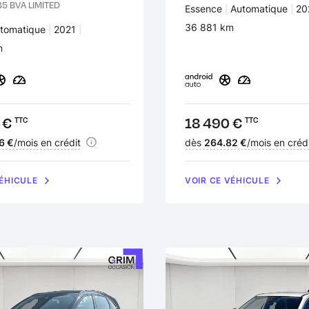
5 BVA LIMITED
Carburant :
Essence
Transmission :
Automatique
An
20
Kilomètres :
36 881 km
:
ansmission :
tomatique
Années :
2021
 :
m
 €
Prix :
18 490 €
TTC
TTC
nt :
6 €
/mois en crédit
Financement :
dès
264.82 €
/mois en créd
VÉHICULE
VOIR CE VÉHICULE