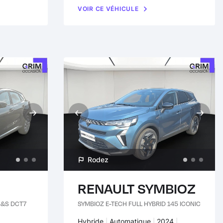
VOIR CE VÉHICULE
Rodez
RENAULT SYMBIOZ
S&S DCT7
SYMBIOZ E-TECH FULL HYBRID 145 ICONIC
Carburant :
Hybride
Transmission :
Automatique
Années :
2024