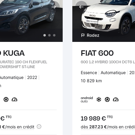
Rodez
 KUGA
FIAT 600
URATEC 190 CH FLEXIFUEL
600 1.2 HYBRID 100CH DCT6 
POWERSHIFT ST-LINE
Carburant :
Essence
Transmission :
Automatique
An
20
:
Transmission :
Automatique
Années :
2022
Kilomètres :
10 829 km
 :
m
 €
Prix :
19 989 €
TTC
TTC
nt :
1 €
/mois en crédit
Financement :
dès
287.23 €
/mois en crédi