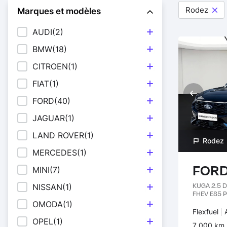
Filtrer par
Rodez
Marques et modèles
AUDI
(2)
[+]
BMW
(18)
[+]
CITROEN
(1)
[+]
FIAT
(1)
[+]
FORD
(40)
[+]
JAGUAR
(1)
[+]
LAND ROVER
(1)
[+]
Rodez
MERCEDES
(1)
[+]
FORD
MINI
(7)
[+]
KUGA 2.5 D
NISSAN
(1)
[+]
FHEV E85 P
OMODA
(1)
[+]
Carburant 
Flexfuel
OPEL
(1)
[+]
Kilomètres
7 000 km