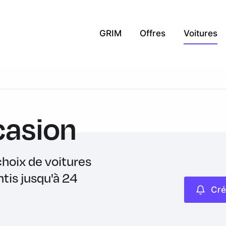
GRIM
Offres
Voitures
casion
hoix de voitures
ntis jusqu'à 24
Cré