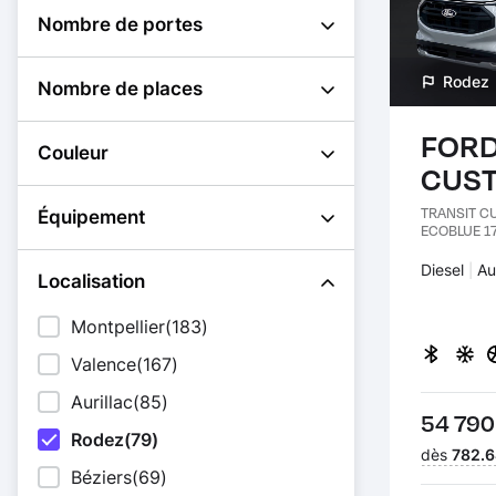
Nombre de portes
Rodez
Nombre de places
FORD
Couleur
CUS
TRANSIT C
Équipement
ECOBLUE 17
Carburant 
Diesel
Tr
Au
Localisation
Montpellier
(183)
Valence
(167)
Aurillac
(85)
Prix :
54 790
Rodez
(79)
Financeme
dès
782.6
Béziers
(69)