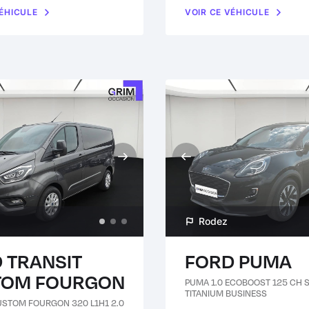
VÉHICULE
VOIR CE VÉHICULE
Rodez
 TRANSIT
FORD PUMA
TOM FOURGON
PUMA 1.0 ECOBOOST 125 CH 
TITANIUM BUSINESS
USTOM FOURGON 320 L1H1 2.0