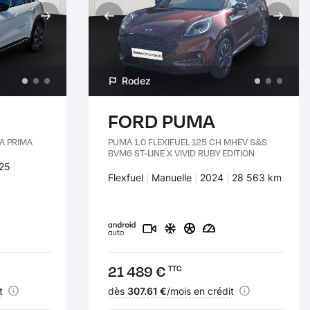
Rodez
FORD PUMA
LA PRIMA
PUMA 1.0 FLEXIFUEL 125 CH MHEV S&S
BVM6 ST-LINE X VIVID RUBY EDITION
nées :
25
Carburant :
Flexfuel
Transmission :
Manuelle
Années :
2024
Kilomètres :
28 563 km
Prix :
21 489 €
TTC
t
Financement :
dès
307.61 €
/mois en crédit