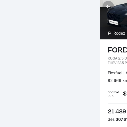
Rodez
FORD
KUGA 2.5 D
FHEV E85 
Carburant 
Flexfuel
Kilomètres
82 669 k
Prix :
21 489
Financeme
dès
307.6