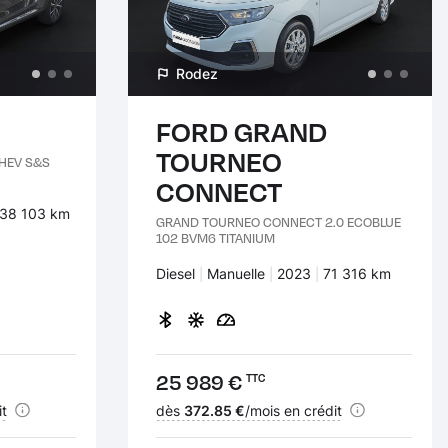
Rodez
FORD GRAND
TOURNEO
MHEV S&S
CONNECT
 :
Kilomètres :
38 103 km
GRAND TOURNEO CONNECT 2.0 ECOBLUE
102 BVM6 TITANIUM
Carburant :
Diesel
Transmission :
Manuelle
Années :
2023
Kilomètres :
71 316 km
Prix :
25 989 €
TTC
it
Financement :
dès
372.85 €
/mois en crédit