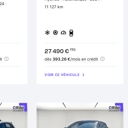
nées :
24
Kilomètres :
11 127 km
Prix :
27 490 €
TTC
it
Financement :
dès
393.26 €
/mois en crédit
VOIR CE VÉHICULE