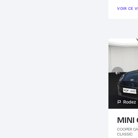
VOIR CE 
Rodez
MINI
COOPER CA
CLASSIC