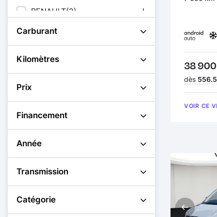
RENAULT
(2)
[+]
VOLKSWAGEN
(1)
[+]
Carburant
VOLKSWAGEN
[+]
UTILITAIRES
(1)
Kilomètres
Prix :
38 900
Financeme
dès
556.5
Prix
VOIR CE 
Financement
Année
Transmission
Catégorie