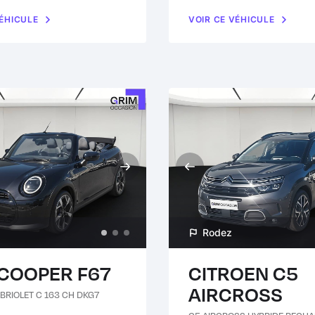
VÉHICULE
VOIR CE VÉHICULE
Rodez
 COOPER F67
CITROEN C5
AIRCROSS
BRIOLET C 163 CH DKG7