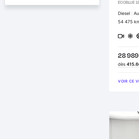
ECOBLUE 18
Carburant 
Diesel
Tr
Au
Kilomètres
54 475 k
Prix :
28 989
Financeme
dès
415.6
VOIR CE 