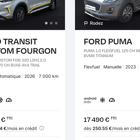
Rodez
 TRANSIT
FORD PUMA
TOM FOURGON
PUMA 1.0 FLEXIFUEL 125 CH 
BVM6 TITANIUM
USTOM FGN 320 L2H1 2.0
0 CH BVA8 4X4 TRAIL
Carburant :
Flexfuel
Transmission :
Manuelle
Années
2023
:
ansmission :
tomatique
Années :
2026
Kilomètres :
7 000 km
 €
Prix :
17 490 €
TTC
TTC
nt :
4 €
/mois en crédit
Financement :
dès
250.55 €
/mois en créd