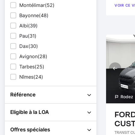
Montélimar
(52)
VOIR CE 
Bayonne
(48)
Albi
(39)
Pau
(31)
Dax
(30)
Avignon
(28)
Tarbes
(25)
Nîmes
(24)
Référence
Rodez
FORD
Eligible à la LOA
CUS
Offres spéciales
TRANSIT C