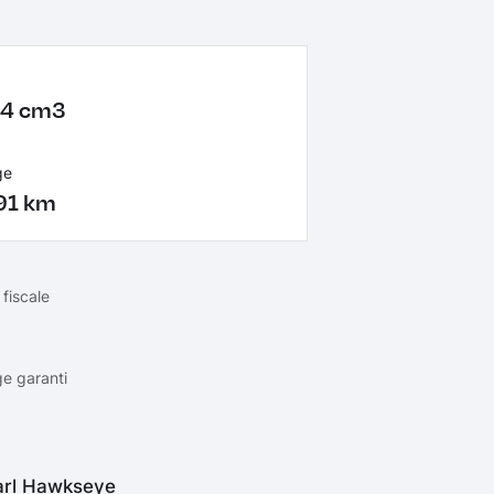
84 cm3
ge
91 km
fiscale
ge garanti
arl Hawkseye