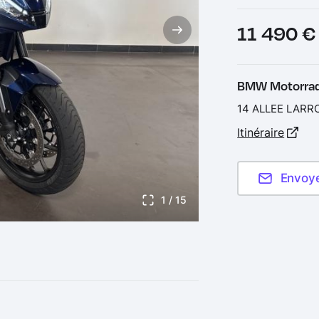
Prix :
11 490 
BMW Motorra
14 ALLEE LARR
Itinéraire
Envoy
1
/ 15