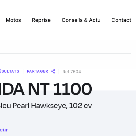
Motos
Reprise
Conseils & Actu
Contact
ÉSULTATS
PARTAGER
Ref 7604
DA NT 1100
Message
Messenger
WhatsApp
Copy
Share
Link
Bleu Pearl Hawkseye, 102 cv
E
eur