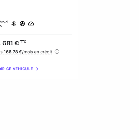
ix :
1 681 €
Prix :
32 910 €
TTC
TTC
nancement :
ès
166.78 €
/mois en crédit
Financement :
dès
471.14 €
/mois en
IR CE VÉHICULE
VOIR CE VÉHICULE