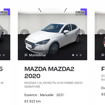
Montélimar
5
MAZDA MAZDA2
2020
EC
BV
G M
MAZDA2 1.5L SKYACTIV-G M HYBRID 90CH
SIGNATURE
Ca
Es
Ki
82
Carburant :
Essence
Transmission :
Manuelle
Années :
2021
Kilomètres :
62 922 km