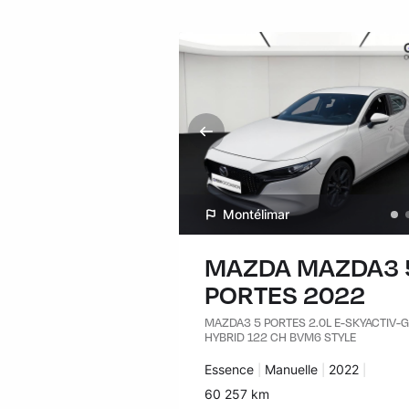
Montélimar
MAZDA MAZDA3 
PORTES 2022
MAZDA3 5 PORTES 2.0L E-SKYACTIV-
HYBRID 122 CH BVM6 STYLE
Carburant :
Essence
Transmission :
Manuelle
Années :
2022
Kilomètres :
60 257 km