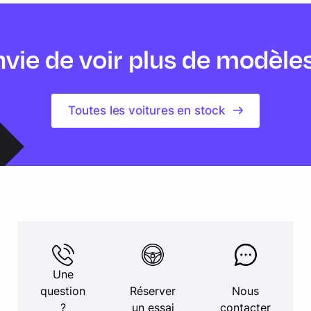
vie de voir plus de modèle
Toutes les voitures en stock
Une
question
Réserver
Nous
?
un essai
contacter