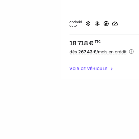
Prix :
18 718 €
TTC
Financement :
dès
267.43 €
/mois en crédit
VOIR CE VÉHICULE