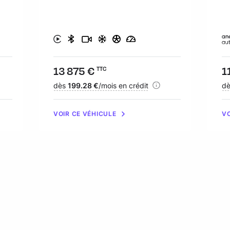
Prix :
13 875 €
Pr
1
TTC
Financement :
dès
199.28 €
/mois en crédit
Fi
d
VOIR CE VÉHICULE
VO