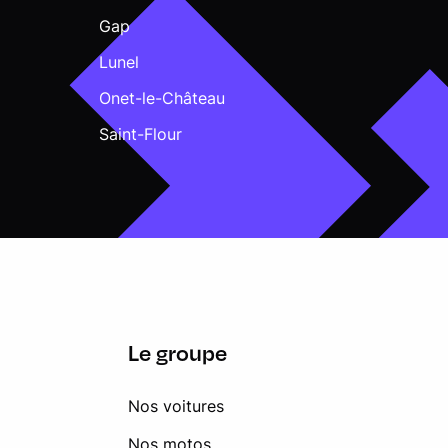
Gap
Lunel
Onet-le-Château
Saint-Flour
Le groupe
Nos voitures
Nos motos