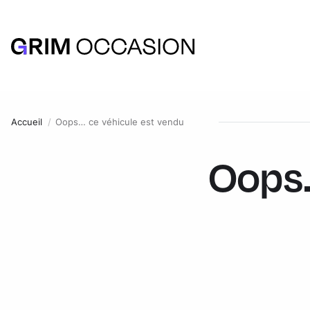
Accueil
Oops… ce véhicule est vendu
Oops.