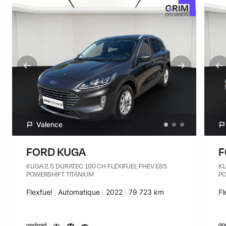
Valence
FORD KUGA
F
KUGA 2.5 DURATEC 190 CH FLEXIFUEL FHEV E85
KU
POWERSHIFT TITANIUM
PO
Carburant :
Flexfuel
Transmission :
Automatique
Années :
2022
Kilomètres :
79 723 km
Ca
Fl