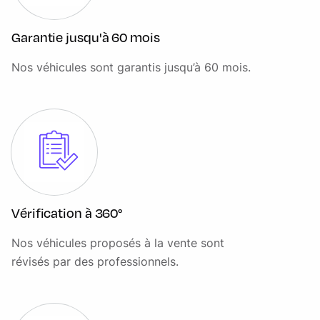
Configurable Dynamics
Connectivité Bluetooth et Streaming Bluetooth
Garantie jusqu'à 60 mois
Console centrale avec accoudoir
Nos véhicules sont garantis jusqu’à 60 mois.
Console centrale avec rangement latéral
Contrôle de freinage en courbe (CBC)
Contrôle de progression toutes surfaces (ASPC)
Contrôle de stabilité au roulis (RSC)
Contrôle de stabilité de l´attelage (TSA)
Contrôle dynamique de la stabilité (DSC)
Vérification à 360°
Crochets dans l'espace de chargement
Nos véhicules proposés à la vente sont
révisés par des professionnels.
Détecteurs d'obstacles AV/AR
Détection de brume
Détection du trafic en marche AR