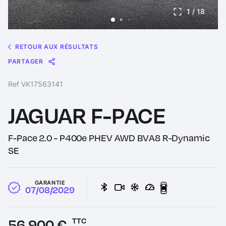
1
/ 18
RETOUR AUX RÉSULTATS
PARTAGER
Message
Messenger
WhatsApp
Copy
Share
Ref VK17563141
Link
JAGUAR F-PACE
F-Pace 2.0 - P400e PHEV AWD BVA8 R-Dynamic
SE
GARANTIE
07/08/2029
Prix :
56 900 €
TTC