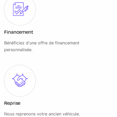
Différentiel ouvert avec commande vectorielle de couple
par freinage (Torque Vectoring by Braking)
Direction électrique à assistance variable (EPAS)
Double sortie d'échappement symétrique cachée
Financement
Eclairage d'ambiance intérieure premium Nouvelle
Bénéficiez d'une offre de financement
séquence d'éclairage au démarrage, plus de choix de
personnalisée.
personnalisation des couleurs, nouveaux réglages
Essuie-glaces AV automatiques intermittents à vitesse
variable
Etriers de freins non peint
Feux antibrouillard AR
Feux AR avec éclairage par LED
Reprise
Fixations Isofix à l'AR
Nous reprenons votre ancien véhicule.
Fonction valet