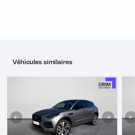
Pack Smartphone
Palettes de changement de vitesses en chrome satiné
Pare-soleil avec miroirs de courtoisie éclairés
Pavillon en tissu Morzine Ebony
Pédalier en métal
Phares LED Premium avec signature LED
Véhicules similaires
Plaques de seuils de portes en métal avec inscription
Jaguar
Pneus été
Poignées de portes AV intérieures avec commutateurs de
verrouillage séparés
Points d'arrimage pour les bagages dans le coffre
Porte-gobelets (2) sur la console centrale AV