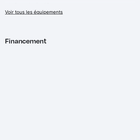
3 appuie-tête AR
Voir tous les équipements
Adaptive Dynamics
Airbag de type rideau intégral
Airbags AV avec détection de présence du passager
Financement
Airbags latéraux AV
Alarme volumétrique
Allumage automatique des phares et essuie-glaces
Antipatinage électronique
Application Remote
Assistance au démarrage en côte
Assistance de maintien de file
Assistant de conduite en mode Éco
Assistant de feux de route automatique (AHBA)