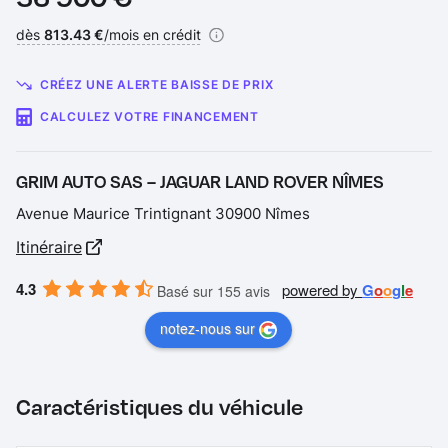
Financement :
dès
813.43 €
/mois en crédit
CRÉEZ UNE ALERTE BAISSE DE PRIX
CALCULEZ VOTRE FINANCEMENT
GRIM AUTO SAS – JAGUAR LAND ROVER NÎMES
Avenue Maurice Trintignant 30900 Nîmes
Itinéraire
4.3
powered by
G
o
o
g
l
e
Basé sur 155 avis
notez-nous sur
Caractéristiques du véhicule