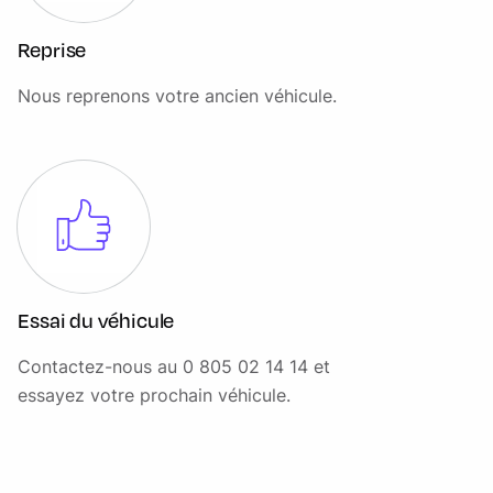
Siège conducteur réglable électriquement en 12x12
directions, mémorisation du siège conducteur, (passager
Reprise
AV 10x10), accoudoir central AR, 12X12 : Hauteur,
longueur, inclinaison de l'assise, inclinaison du dossier,
Nous reprenons votre ancien véhicule.
appuie-tête manuels et réglage des lombaires en 4
directions - Inclus la banquette AR rabattable 40:20:40 et
l'accoudoir central AR
Sièges en cuir grainé Ebony avec intérieur Ebony/Ebony
Avec pavillon Morzine Ebony
Suspension passive
Système audio 120 W 6 HP
Essai du véhicule
Système de contrôle de la pression des pneumatiques
Contactez-nous au 0 805 02 14 14 et
(TPMS) (Tyre Pressure Monitoring System)
essayez votre prochain véhicule.
Système de freinage d'urgence (Emergency Braking)
Système d'entrée et de fermeture sans clé avec
déverrouillage d'approche / verrouillage a l'éloignement)