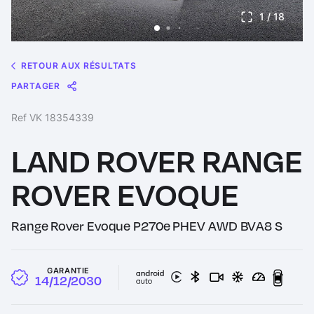
1
/ 18
RETOUR AUX RÉSULTATS
PARTAGER
Message
Messenger
WhatsApp
Copy
Share
Ref VK 18354339
Link
LAND ROVER RANGE
ROVER EVOQUE
Range Rover Evoque P270e PHEV AWD BVA8 S
GARANTIE
14/12/2030