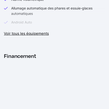
Allumage automatique des phares et essuie-glaces
automatiques
Android Auto
Apple CarPlay
Voir tous les équipements
Assistance au démarrage en côte, contrôle de stabilité
(DSC), frein de stationnement électrique
Assistance de maintien de file (Lane Keep Assist)
Financement
Banquette AR rabattable 40/20/40
Bluetooth connectivity
Câble recharge - wall box
Caméra de recul
Caméra stéréoscopique avec freinage d'urgence
Chargement sans fil