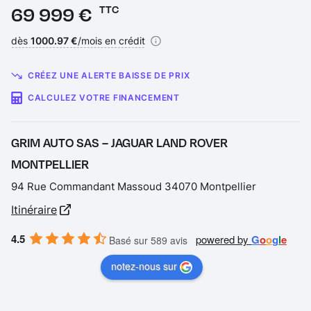
Prix :
69 999 €
TTC
Financement :
dès
1000.97 €
/mois en crédit
CRÉEZ UNE ALERTE BAISSE DE PRIX
CALCULEZ VOTRE FINANCEMENT
GRIM AUTO SAS – JAGUAR LAND ROVER
MONTPELLIER
94 Rue Commandant Massoud 34070 Montpellier
Itinéraire
4.5
powered by
G
o
o
g
l
e
Basé sur 589 avis
notez-nous sur