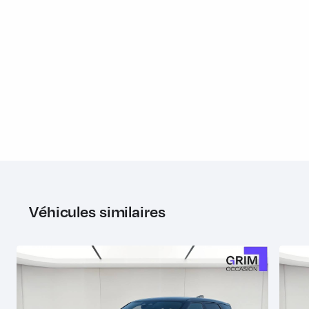
Tableau de bord virtuel simplifié avec écran TFT 12,3''
(Digital Driver Display) Configuration avec deux cadrans
uniquement. Personalisation de la partie centrale (Media,
Nav, ACC...)
Terrain Response 2 avec mode Auto
Toit couleur carrosserie
Toit standard
Torque Vectoring
Transmission électrique de l'essieu AR
Volant en cuir multifonction avec centre du volant en
Véhicules similaires
plastique
Volant standard avec bord Moonlight
Pack
Ouverture et fermeture électrique du hayon