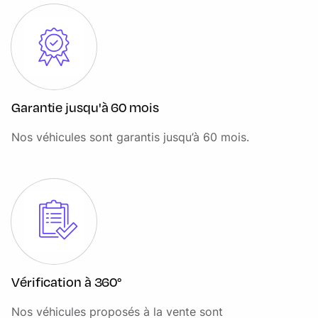
Fixations ISOFIX
Inserts décoratifs Dark Anodised Aluminium
Jantes 18" "Style 5074" - Gloss Sparkle Silver
Limiteur de vitesse intelligent avec Lecture des panneaux
de signalisation (Traffic Sign Recognition et Adaptive
Garantie jusqu'à 60 mois
Speed Limiter)
Nos véhicules sont garantis jusqu’à 60 mois.
Lumière d'ambiance intérieure
Miroirs de courtoisie éclairés dans les pare-soleil AV
Ouverture et fermeture du hayon manuelle
Pack online
Palettes de changements de vitesses chromées
Phares LED avec feux de circulation diurnes (DRL)
Vérification à 360°
PIVI PRO connecté
Nos véhicules proposés à la vente sont