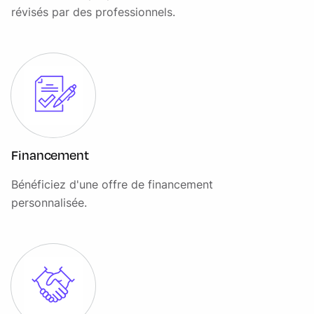
Plaques de seuils standard avec Inscription "Range Rover"
révisés par des professionnels.
Pneus toutes saisons
Poignées de portes affleurantes
Prises USB AR 2 x USB-C rang 2
Radio numérique DAB
Réglage manuel de l'assiette des phares
Financement
Régulateur de vitesse adaptatif (ACC) avec Stop and Go
Bénéficiez d'une offre de financement
Remote
personnalisée.
Réservoir de carburant plus large
Rétroviseur intérieur photosensible
Rétroviseurs extérieurs chauffants photosensibles
rabattables électriquement avec éclairage d'approche
Secure Tracker Pro - abonnement 1 an