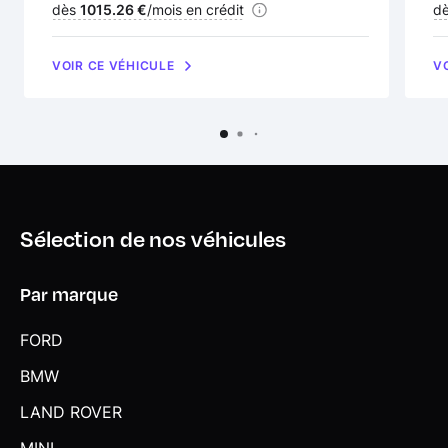
Financement :
dès
1015.26 €
/mois en crédit
Fi
d
VOIR CE VÉHICULE
V
Sélection de nos véhicules
Par marque
FORD
BMW
LAND ROVER