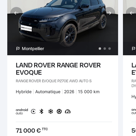
Assistant de feux de route automatique (AHBA) (Automatic
High Beam Assist )
Montpellier
LAND ROVER RANGE ROVER
L
EVOQUE
E
RANGE ROVER EVOQUE P270E AWD AUTO S
RA
DY
Carburant :
Hybride
Transmission :
Automatique
Années :
2026
Kilomètres :
15 000 km
Ca
H
Prix :
71 000 €
Pr
5
TTC