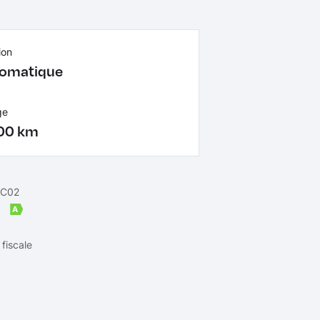
ion
omatique
ge
00 km
 C02
m
A
fiscale