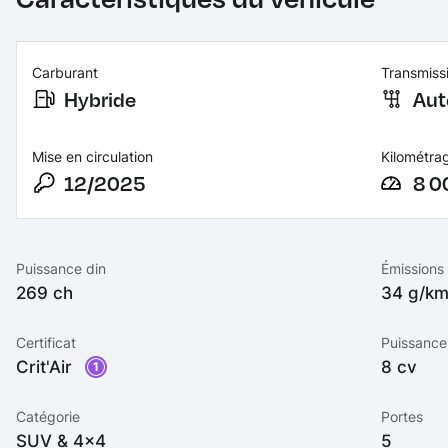
Carburant
Transmiss
Hybride
Aut
Mise en circulation
Kilométra
12/2025
8 0
Puissance din
Émissions
269 ch
34 g/k
Certificat
Puissance 
Crit'Air
8 cv
1
Catégorie
Portes
SUV & 4x4
5