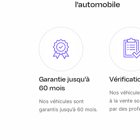
l'automobile
Adaptive Speed Limiter)
Lumière d'ambiance intérieure
Miroirs de courtoisie éclairés dans les pare-soleil AV
Ouverture et fermeture du hayon manuelle
Pack online
Palettes de changements de vitesses chromées
Phares LED avec feux de circulation diurnes (DRL)
Garantie jusqu'à
Vérificat
PIVI PRO connecté
60 mois
Plaques de seuils standard avec Inscription "Range Rover"
Nos véhicul
à la vente so
Nos véhicules sont
Pneus toutes saisons
par des prof
garantis jusqu’à 60 mois.
Poignées de portes affleurantes
Prises USB AR 2 x USB-C rang 2
Radio numérique DAB