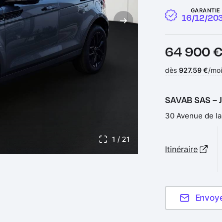
GARANTIE
16/12/20
Prix :
64 900 
Financement :
dès
927.59 €
/moi
SAVAB SAS – 
30 Avenue de la
1
/ 21
Itinéraire
Envoy