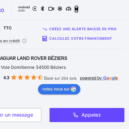
30
€
TTC
CRÉEZ UNE ALERTE BAISSE DE PRIX
CALCULEZ VOTRE FINANCEMENT
s en crédit
JAGUAR LAND ROVER BÉZIERS
 Voie Domitienne 34500 Béziers
4.3
powered by
G
o
o
g
l
e
Basé sur 264 avis
notez-nous sur
er un message
Appelez