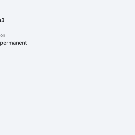
m3
ion
 permanent