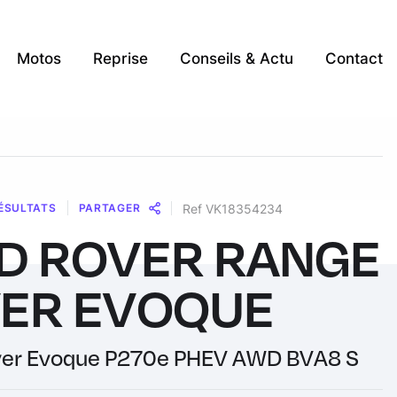
Motos
Reprise
Conseils & Actu
Contact
ÉSULTATS
PARTAGER
Ref VK18354234
D ROVER RANGE
Message
Messenger
WhatsApp
Copy
Share
Link
ER EVOQUE
ver Evoque P270e PHEV AWD BVA8 S