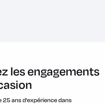
tor)
z les engagements
casion
de 25 ans d'expérience dans
ignalisation (Traffic Sign Recognition et