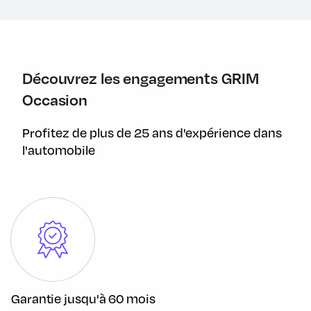
Cerclage de la calandre en chrome et 3 barres de
calandre en Schwarz à haute brillance
Ciel de pavillon anthracite
Clignotants blancs
Découvrez les engagements GRIM
Climatisation automatique bi-zone
Occasion
Colour Line Carbon Black
Profitez de plus de 25 ans d'expérience dans
Commande électrique du hayon
l'automobile
Comprend instrument central avec anneau à LED
Connectivité avancée et recharge sans fil par induction
Contrôle Dynamique de stabilité DSC
Coques de rétroviseurs dans la teinte de la carrosserie
Correcteur électronique de freinage
Countryman en lettres uniques chromées au centre au
Garantie jusqu'à 60 mois
hayon, désignation de la motorisation