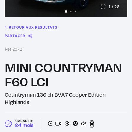
1
/ 28
RETOUR AUX RÉSULTATS
PARTAGER
Message
Messenger
WhatsApp
Copy
Share
Ref 2072
Link
MINI COUNTRYMAN
F60 LCI
Countryman 136 ch BVA7 Cooper Edition
Highlands
GARANTIE
24 mois