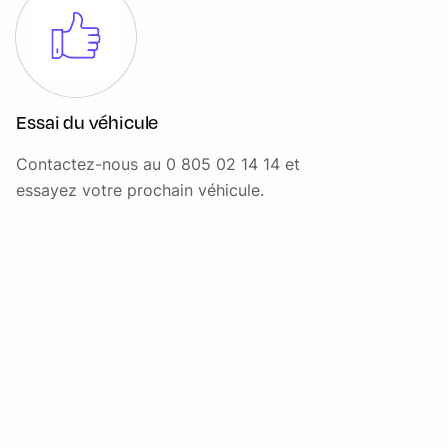
MINI Safety (Assistance à la conduite)
Nouvelle instrumentation digitale avancée
Ordinateur de bord multifonctions
Essai du véhicule
Ouïes de clignotants
Contactez-nous au 0 805 02 14 14 et
Pack Confort AG
essayez votre prochain véhicule.
Pack Connected Navigation
Performance Control
Poignée de hayon en piano black
Poignées de portes en chrome
Poignées intérieures de portes chromées
Points d'ancrage pour jusqu'à deux sièges enfants ISOFIX
sur la banquette arrière
Porte-boissons (2)