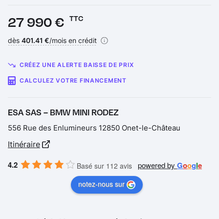
Prix :
27 990 €
TTC
Financement :
dès
401.41 €
/mois en crédit
CRÉEZ UNE ALERTE BAISSE DE PRIX
CALCULEZ VOTRE FINANCEMENT
ESA SAS – BMW MINI RODEZ
556 Rue des Enlumineurs 12850 Onet-le-Château
Itinéraire
4.2
powered by
G
o
o
g
l
e
Basé sur 112 avis
notez-nous sur