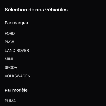
TeleServices
Sélection de nos véhicules
Touches multifonctions sur le volant avec régulateur de
vitesses
Par marque
Triangle de présignalisation
Tuner DAB
FORD
Volant Sport gainé Cuir
BMW
LAND ROVER
MINI
SKODA
VOLKSWAGEN
Par modèle
PUMA