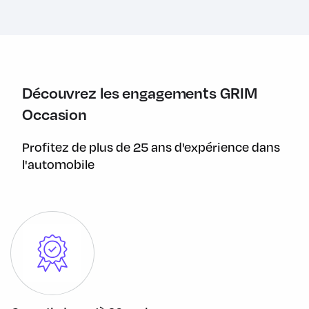
Combiné d'instrumentation digital noir
Commandes vocales
Console centrale avec espace de rangement
Contrôle de la traction TCS
Découvrez les engagements GRIM
Désactivation de l'airbag passager
Occasion
Direction assistée électronique (EPAS)
Profitez de plus de 25 ans d'expérience dans
Eclairage de l'espace de chargement
l'automobile
Ecran 10" tactile avec gestion de l'air conditionné
Etagère de pavillon
Extinction différées des feux "Follow me Home"
Fermeture à distance - Simple verrouillage centralisé &
démarrage mains libre (Keyless start)
Feux de jour