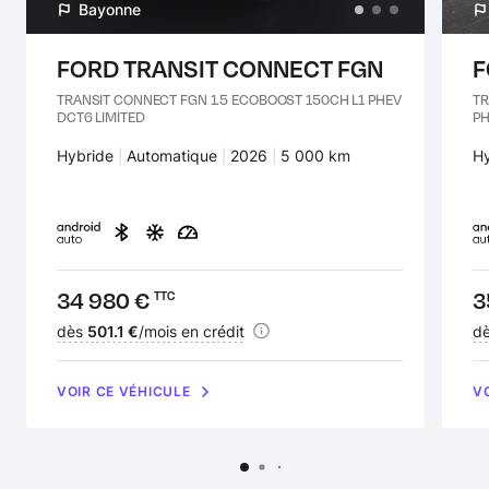
Bayonne
FORD TRANSIT CONNECT FGN
F
TRANSIT CONNECT FGN 1.5 ECOBOOST 150CH L1 PHEV
TR
DCT6 LIMITED
PH
Carburant :
Hybride
Transmission :
Automatique
Années :
2026
Kilomètres :
5 000 km
Ca
H
Prix :
34 980 €
Pr
3
TTC
Financement :
dès
501.1 €
/mois en crédit
Fi
d
VOIR CE VÉHICULE
V