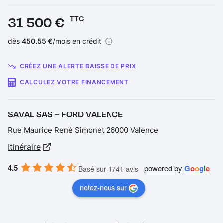
Prix :
31 500 €
TTC
Financement :
dès
450.55 €
/mois en crédit
CRÉEZ UNE ALERTE BAISSE DE PRIX
CALCULEZ VOTRE FINANCEMENT
SAVAL SAS – FORD VALENCE
Rue Maurice René Simonet 26000 Valence
Itinéraire
4.5
powered by
G
o
o
g
l
e
Basé sur 1741 avis
notez-nous sur