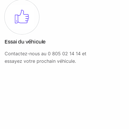
manuel 2 positions
Sellerie Tissu "Exnor" Noir
Système Stop & Start
Verrouillage centralisée
Essai du véhicule
Vitres AV électriques
Contactez-nous au 0 805 02 14 14 et
Volant 4 branches SENSICO effet cuir
essayez votre prochain véhicule.
Volant réglable en hauteur et profondeur