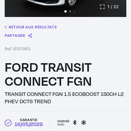
1
/ 22
RETOUR AUX RÉSULTATS
PARTAGER
Message
Messenger
WhatsApp
Copy
Share
Ref VD01983
Link
FORD TRANSIT
CONNECT FGN
TRANSIT CONNECT FGN 1.5 ECOBOOST 150CH L2
PHEV DCT6 TREND
GARANTIE
16/05/2028