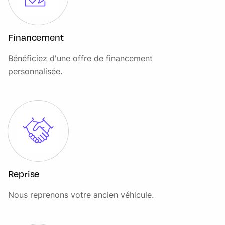
Phares halogènes
Poignées de portes non peintes avec rail de porte gris
Financement
Pommeau de levier de vitesses synthétique
Bénéficiez d'une offre de financement
Porte-gobelets (2)
personnalisée.
Porte latérale coulissante côté trottoir
Portes AR battantes tôlées
Pré-disposition attelage sans module électrique
Prise 12V dans l'espace de chargement
Recirculation d'air intérieur
Rétroviseurs extérieurs chauffants et réglables
Reprise
électriquement- non peints
Nous reprenons votre ancien véhicule.
Roues acier 17" , pneumatiques été 215/55R17
Seat Pack 1 Siège conducteur avec réglage manuel 4
positions, sans accoudoirs, Siège passager avec réglage