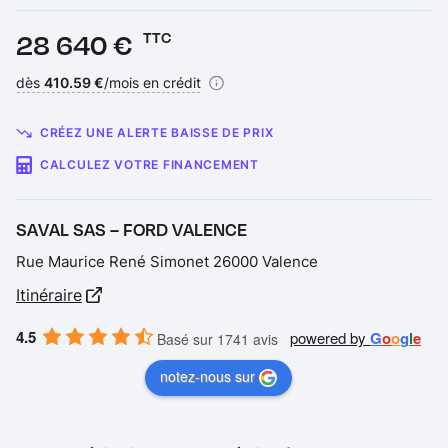
Prix :
28 640 €
TTC
Financement :
dès
410.59 €
/mois en crédit
CRÉEZ UNE ALERTE BAISSE DE PRIX
CALCULEZ VOTRE FINANCEMENT
SAVAL SAS – FORD VALENCE
Rue Maurice René Simonet 26000 Valence
Itinéraire
4.5
powered by
G
o
o
g
l
e
Basé sur 1741 avis
notez-nous sur