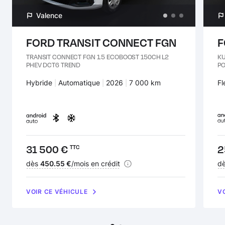
Valence
FORD TRANSIT CONNECT FGN
F
TRANSIT CONNECT FGN 1.5 ECOBOOST 150CH L2
KU
PHEV DCT6 TREND
PO
Carburant :
Hybride
Transmission :
Automatique
Années :
2026
Kilomètres :
7 000 km
Ca
Fl
Prix :
31 500 €
Pr
2
TTC
Financement :
dès
450.55 €
/mois en crédit
Fi
d
VOIR CE VÉHICULE
V