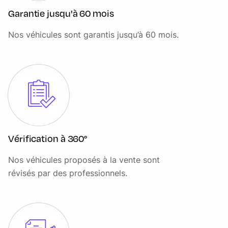
Extinction différées des feux "Follow me Home"
Garantie jusqu'à 60 mois
Fermeture à distance - Double verrouillage centralisé &
Nos véhicules sont garantis jusqu’à 60 mois.
Entrée et démarrage mains libre (Keyless Entry & Start)
Feux de jour
Filtre à pollen
Frein de parking électrique avec aide au démarrage en
côte
Garnissage de porte Niveau 2 Poignée de porte couleur
argent
Vérification à 360°
Kit de réparation pneumatique
Nos véhicules proposés à la vente sont
révisés par des professionnels.
Lumière de courtoisie plafonnier 1ère rangée
Miroir de courtoisie conducteur
Miroir de courtoisie passager