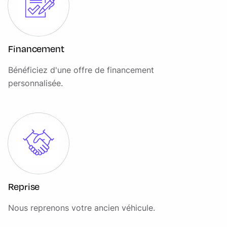
Modem embarqué
Navigation avec contrôle vocal, DAB, Bluetooth (1 an
d'abonnement à la Navigation connectée offert)
Financement
Pack Parking Ford Co-Pilot "360", Régulateur de vitesse
adaptatif intelligent , Assistance angles morts avec alerte
Bénéficiez d'une offre de financement
trafic transversal, Caméra de recul, Alarme volumétrique
thatcham
personnalisée.
Pare-brise chauffant
Pare-chocs AR couleur carrosserie
Pare-chocs AV couleur carrosserie avec inserts chrome
Phares antibrouillard AV à angles directionnels
Phares halogènes
Reprise
Plancher de chargement vinyl
Nous reprenons votre ancien véhicule.
Poignées de portes couleur carrosserie avec rail de porte
gris