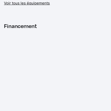
Voir tous les équipements
Alarme de non bouclage de ceinture conducteur/passager
Allumage automatique des feux - halogènes
Android auto et Apple Car Play sans fil
Financement
Anti-démarrage électronique
Appuis-tête AV
Batterie renforcée
Boîte à gants éclairée
Buses d'aération chromées
Capteur de pression des pneus avec affichage sur le
tableau de bord
Ceintures de sécurité active
Ceintures de sécurité AV ajustables
Chargeur à induction