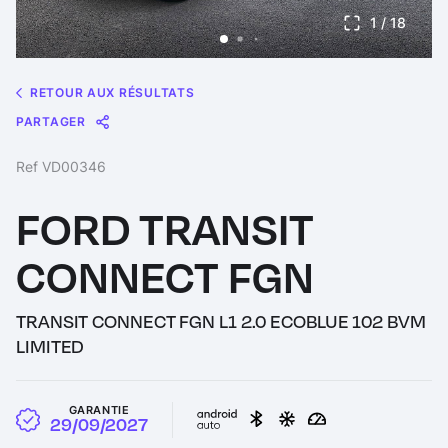
1
/ 18
RETOUR AUX RÉSULTATS
PARTAGER
Message
Messenger
WhatsApp
Copy
Share
Ref VD00346
Link
FORD TRANSIT
CONNECT FGN
TRANSIT CONNECT FGN L1 2.0 ECOBLUE 102 BVM
LIMITED
GARANTIE
29/09/2027